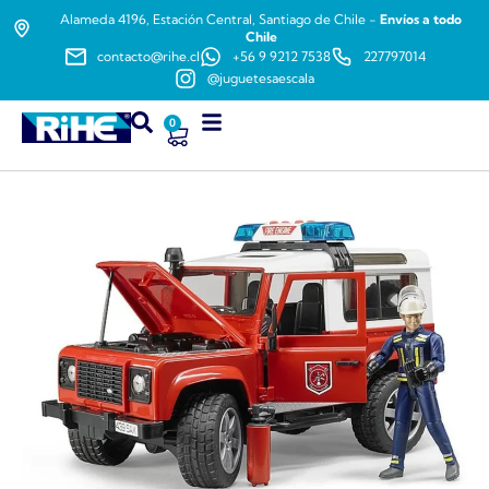
Alameda 4196, Estación Central, Santiago de Chile -
Envíos a todo
Chile
contacto@rihe.cl
+56 9 9212 7538
227797014
@juguetesaescala
0