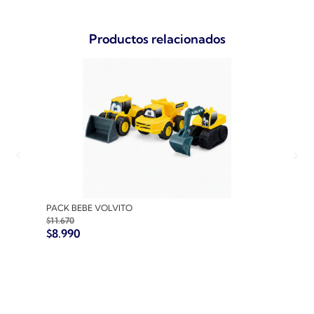
Productos relacionados
PACK BEBE VOLVITO
PACK
$
11.670
$
10.7
$
8.990
$
8.9