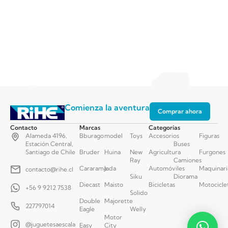
Comienza la aventura
Comprar ahora
Contacto
Marcas
Categorías
Alameda 4196,
Bburago
model
Toys
Accesorios
Figuras
Estación Central,
Buses
Santiago de Chile
Bruder
Huina
New
Agricultura
Furgones
Ray
Camiones
Cararama
Jada
Automóviles
Maquinari
contacto@rihe.cl
Siku
Diorama
Diecast
Maisto
Bicicletas
Motocicle
+56 9 9212 7538
Solido
Double
Majorette
227797014
Eagle
Welly
Motor
@juguetesaescala
Easy
City