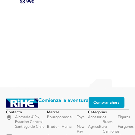
$
8.990
$
8.9
Comienza la aventura
Comprar ahora
Contacto
Marcas
Categorías
Alameda 4196,
Bburago
model
Toys
Accesorios
Figuras
Estación Central,
Buses
Santiago de Chile
Bruder
Huina
New
Agricultura
Furgones
Ray
Camiones