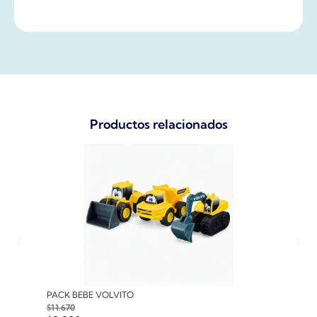
Productos relacionados
PACK BEBE VOLVITO
PACK
$
11.670
$
10.7