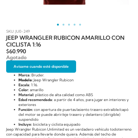
SKU: JU0-249
JEEP WRANGLER RUBICON AMARILLO CON
CICLISTA 1:16
$
60.990
Agotado
Avísame cuando esté disponible
Marca:
Bruder.
Modelo:
Jeep Wrangler Rubicon
Escala:
1:16.
Color:
amarillo
Material:
plástico de alta calidad como ABS
Edad recomendada:
a partir de 4 años, para jugar en interiores y
exteriores
Función:
con apertura de puertas/asiento trasero extraíble/capó
del motor se puede abrir/eje trasero y delantero (dirigible)
suspendido
Incluye:
bicicleta y ciclista equipado
Jeep Wrangler Rubicon Unlimited es un verdadero vehículo todoterreno
con capacidad para llevarle donde quiera. Además del techo de