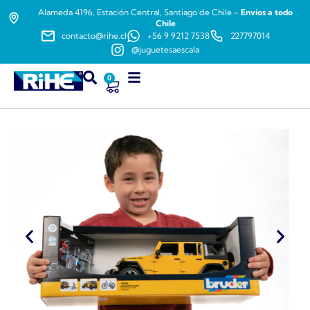
Alameda 4196, Estación Central, Santiago de Chile -
Envíos a todo
Chile
contacto@rihe.cl
+56 9 9212 7538
227797014
@juguetesaescala
0