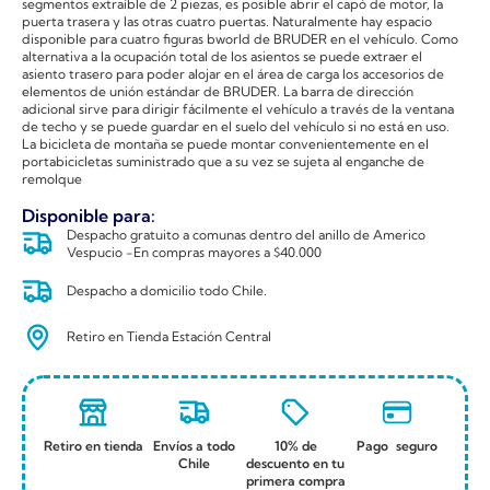
segmentos extraíble de 2 piezas, es posible abrir el capó de motor, la
puerta trasera y las otras cuatro puertas. Naturalmente hay espacio
disponible para cuatro figuras bworld de BRUDER en el vehículo. Como
alternativa a la ocupación total de los asientos se puede extraer el
asiento trasero para poder alojar en el área de carga los accesorios de
elementos de unión estándar de BRUDER. La barra de dirección
adicional sirve para dirigir fácilmente el vehículo a través de la ventana
de techo y se puede guardar en el suelo del vehículo si no está en uso.
La bicicleta de montaña se puede montar convenientemente en el
portabicicletas suministrado que a su vez se sujeta al enganche de
remolque
Disponible para:
Despacho gratuito a comunas dentro del anillo de Americo
Vespucio -En compras mayores a $40.000
Despacho a domicilio todo Chile.
Retiro en Tienda Estación Central
Retiro en tienda
Envíos a todo
10% de
Pago seguro
Chile
descuento en tu
primera compra