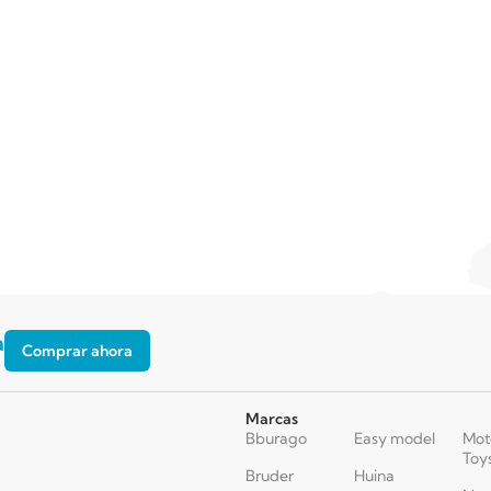
a
Comprar ahora
Marcas
Bburago
Easy model
Mot
Toy
Bruder
Huina