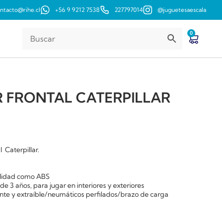
ntacto@rihe.cl
+56 9 9212 7538
227797014
@juguetesaescala
0
 FRONTAL CATERPILLAR
 Caterpillar.
calidad como ABS
 de 3 años, para jugar en interiores y exteriores
ante y extraíble/neumáticos perfilados/brazo de carga