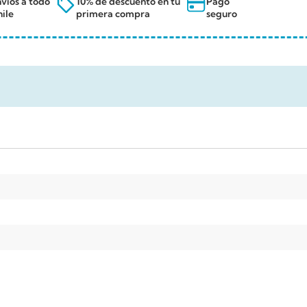
víos a todo
10% de descuento en tu
Pago
ile
primera compra
seguro