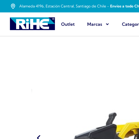
Alameda 4196, Estación Central, Santiago de Chile -
Envíos a todo Ch
Outlet
Marcas
Categor