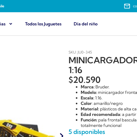
ile
co
ias
Todos los Juguetes
Día del niño
SKU: JU0-345
MINICARGADOR
1:16
$
20.590
Marca:
Bruder.
Modelo:
minicargador frontal
Escala:
1:16.
Color
: amarillo/negro
Material:
plásticos de alta 
Edad recomendada:
a partir
Función:
pala frontal bascul
totalmente funcional
5 disponibles