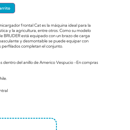
arrito
inicargador frontal Cat es la máquina ideal para la
ística y la agricultura, entre otros. Como su modelo
de BRUDER está equipado con un brazo de carga
l basculante y desmontable se puede equipar con
 perfilados completan el conjunto.
 dentro del anillo de Americo Vespucio -En compras
ile.
ntral