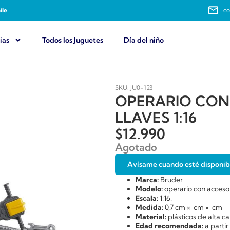
ile
co
ias
Todos los Juguetes
Día del niño
SKU: JU0-123
OPERARIO CON
LLAVES 1:16
$
12.990
Agotado
Avísame cuando esté disponib
Marca:
Bruder.
Modelo:
operario con accesor
Escala:
1:16.
Medida:
0,7 cm × cm × cm
Material:
plásticos de alta 
Edad recomendada:
a partir