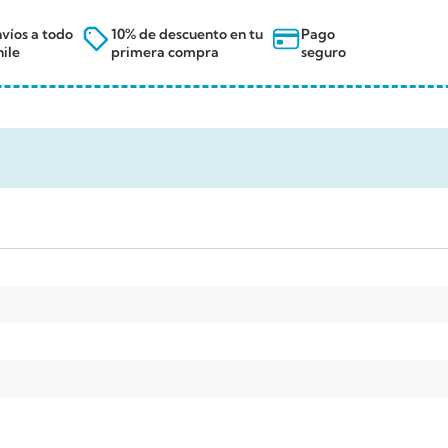
víos a todo
10% de descuento en tu
Pago
ile
primera compra
seguro