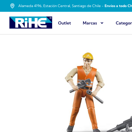
Alameda 4196, Estación Central, Santiago de Chile -
Envíos a todo Ch
Outlet
Marcas
Categor