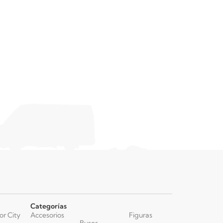
$
8.990
Categorías
or City
Accesorios
Figuras
Buses