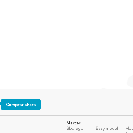
a
Comprar ahora
Marcas
Bburago
Easy model
Mot