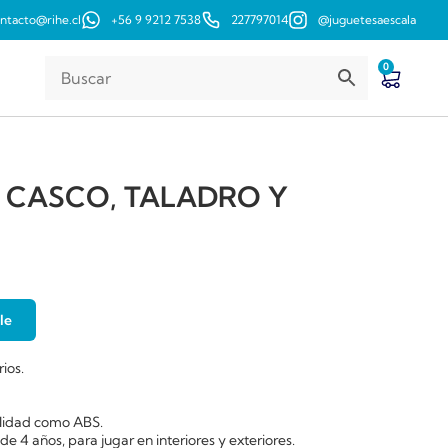
ntacto@rihe.cl
+56 9 9212 7538
227797014
@juguetesaescala
0
 CASCO, TALADRO Y
le
ios.
calidad como ABS.
 de 4 años, para jugar en interiores y exteriores.