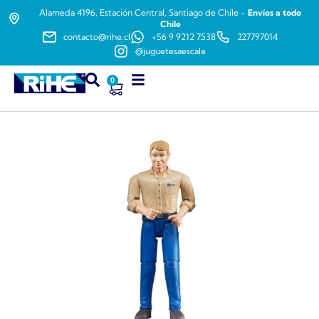
Alameda 4196, Estación Central, Santiago de Chile -
Envíos a todo
Chile
contacto@rihe.cl
+56 9 9212 7538
227797014
@juguetesaescala
0