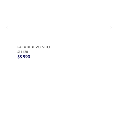
PACK BEBE VOLVITO
PACK
$
11.670
$
10.7
$
8.990
$
8.9