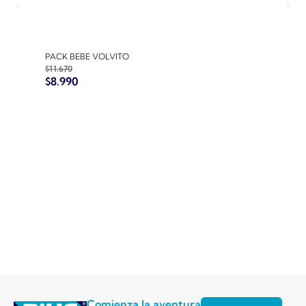
PACK BEBE VOLVITO
PACK
$
11.670
$
10.7
$
8.990
$
8.9
Comienza la aventura