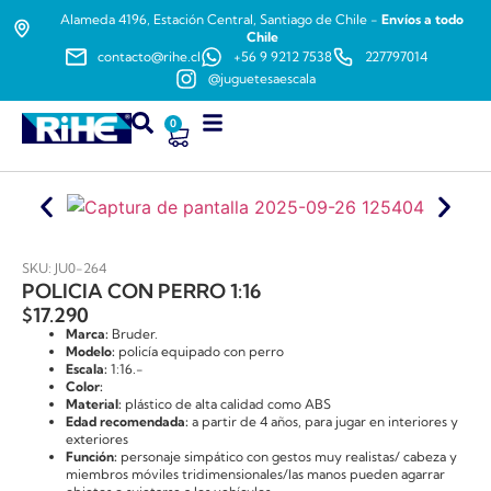
Alameda 4196, Estación Central, Santiago de Chile -
Envíos a todo
Chile
contacto@rihe.cl
+56 9 9212 7538
227797014
@juguetesaescala
0
SKU: JU0-264
POLICIA CON PERRO 1:16
$
17.290
Marca:
Bruder.
Modelo:
policía equipado con perro
Escala:
1:16.-
Color:
Material:
plástico de alta calidad como ABS
Edad recomendada:
a partir de 4 años, para jugar en interiores y
exteriores
Función:
personaje simpático con gestos muy realistas/ cabeza y
miembros móviles tridimensionales/las manos pueden agarrar