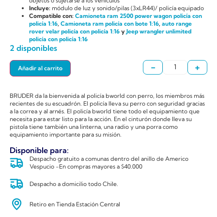
objetos o sujetarse a los vehículos
Incluye:
módulo de luz y sonido/pilas (3xLR44)/ policía equipado
Compatible con:
Camioneta ram 2500 power wagon policía con
policía 1:16
,
Camioneta ram policía con bote 1:16
,
auto range
rover velar policía con policía 1:16
y
Jeep wrangler unlimited
policía con policía 1:16
2 disponibles
-
+
Añadir al carrito
BRUDER da la bienvenida al policía bworld con perro, los miembros más
recientes de su escuadrón. El policía lleva su perro con seguridad gracias
a la correa y al arnés. El policía bworld tiene todo el equipamiento que
necesita para estar listo para la acción. En el cinturón donde lleva su
pistola tiene también una linterna, una radio y una porra como
equipamiento importante para su misión.
Disponible para:
Despacho gratuito a comunas dentro del anillo de Americo
Vespucio -En compras mayores a $40.000
Despacho a domicilio todo Chile.
Retiro en Tienda Estación Central