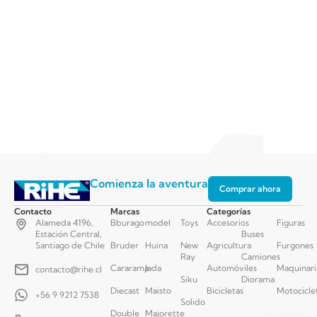
Comienza la aventura
Comprar ahora
Contacto
Marcas
Categorías
Alameda 4196,
Bburago
model
Toys
Accesorios
Figuras
Estación Central,
Buses
Santiago de Chile
Bruder
Huina
New
Agricultura
Furgones
Ray
Camiones
Cararama
Jada
Automóviles
Maquinari
contacto@rihe.cl
Siku
Diorama
Diecast
Maisto
Bicicletas
Motocicle
+56 9 9212 7538
Solido
Double
Majorette