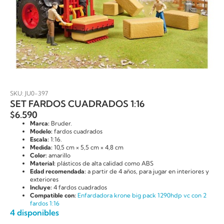
SKU: JU0-397
SET FARDOS CUADRADOS 1:16
$
6.590
Marca:
Bruder.
Modelo:
fardos cuadrados
Escala:
1:16.
Medida:
10,5 cm × 5,5 cm × 4,8 cm
Color:
amarillo
Material:
plásticos de alta calidad como ABS
Edad recomendada:
a partir de 4 años, para jugar en interiores y
exteriores
Incluye:
4 fardos cuadrados
Compatible con:
Enfardadora krone big pack 1290hdp vc con 2
fardos 1:16
4 disponibles