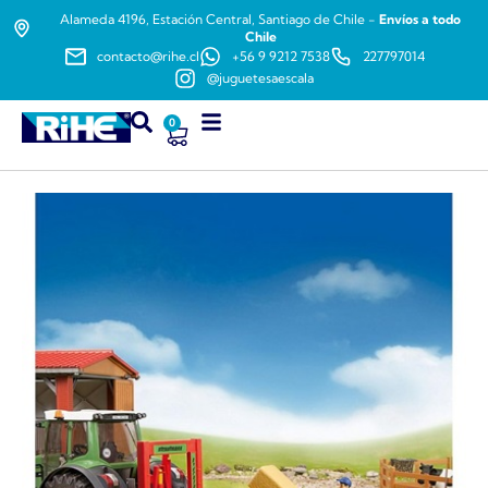
Alameda 4196, Estación Central, Santiago de Chile -
Envíos a todo
Chile
contacto@rihe.cl
+56 9 9212 7538
227797014
@juguetesaescala
0