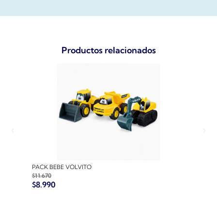
Productos relacionados
PACK BEBE VOLVITO
PACK
$
11.670
$
10.7
$
8.990
$
8.9