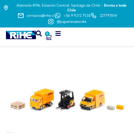
Alameda 4196, Estación Central, Santiago de Chile -
Envíos a todo
Chile
contacto@rihe.cl
+56 9 9212 7538
227797014
@juguetesaescala
0