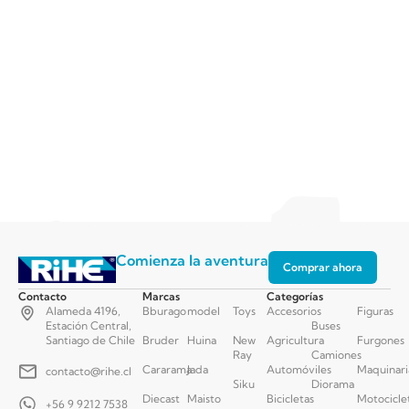
Comienza la aventura
Comprar ahora
Contacto
Marcas
Categorías
Alameda 4196,
Bburago
model
Toys
Accesorios
Figuras
Estación Central,
Buses
Santiago de Chile
Bruder
Huina
New
Agricultura
Furgones
Ray
Camiones
Cararama
Jada
Automóviles
Maquinari
contacto@rihe.cl
Siku
Diorama
Diecast
Maisto
Bicicletas
Motocicle
+56 9 9212 7538