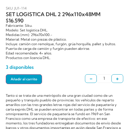
SKU: JU1-114
SET LOGISTICA DHL 2 296x110x48MM
$
16.590
Fabricante: Siku.
Modelo: Set logística DHL.
Medidas (mm): 296x70x100.-
Material: Metal con piezas de plástico.
Incluye: camión con remolque, furgón, grúa horquilla, pallet y bultos.
Puerta de carga de camión y furgón pueden abrirse.
Edad recomendada: 4+ años.
Productos con licencia DHL.
3 disponibles
-
+
Añadir al carrito
Tanto si se trata de una metrópolis de una gran ciudad como de un
pequeño y tranquilo pueblo de provincias: los vehículos de reparto
amarillos con las tres grandes letras rojas del servicio de paquetería y
carta exprés DHL se pueden encontrar en todas partes y de forma
omnipresente. El servicio de paquetería se fundó en 1969 en San
Francisco como una empresa de transporte de efectivo: en ese
momento, los tres fundadores entregaban documentos de envío desde
barcos y otros documentos importantes en avión desde San Francisco a