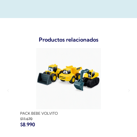
Productos relacionados
PACK BEBE VOLVITO
PACK
$
11.670
$
10.7
$
8.990
$
8.9