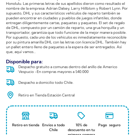
Honolulu. Las primeras letras de sus apellidos dieron como resultado el
nombre de la empresa: Adrian Dalsey, Larry Hillblom y Robert Lynn. Por
supuesto, DHL y sus característicos vehículos de reparto también se
pueden encontrar en ciudades y pueblos de juegos infantiles, donde
entregan diligentemente cartas, paquetes y paquetes. El set de regalo
de DHL, compuesto por un camión de reparto, una grua horquilla y un
transportador, garantiza que todo funcione de la mejor manera posible.
Por supuesto, cada uno de los vehículos es inmediatamente reconocible
por su pintura amarilla DHL con las letras con licencia DHL. También hay
un pallet entero lleno de paquetes a la espera de ser entregados. Así
que, aquí vamos…
Disponible para:
Despacho gratuito a comunas dentro del anillo de Americo
Vespucio -En compras mayores a $40.000
Despacho a domicilio todo Chile.
Retiro en Tienda Estación Central
Retiro en tienda
Envíos a todo
10% de
Pago seguro
Chile
descuento en tu
primera compra