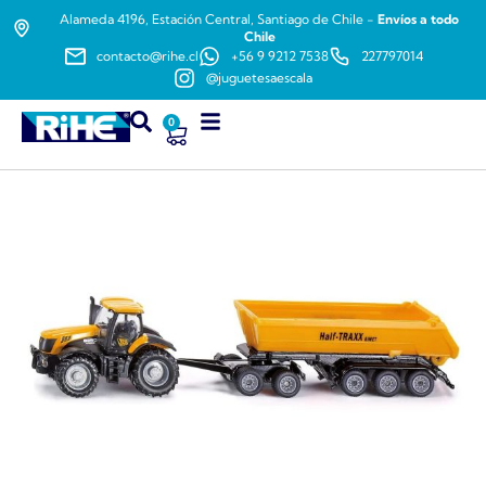
Alameda 4196, Estación Central, Santiago de Chile -
Envíos a todo
Chile
contacto@rihe.cl
+56 9 9212 7538
227797014
@juguetesaescala
0