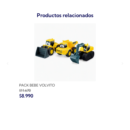
Productos relacionados
PACK BEBE VOLVITO
PACK
$
11.670
$
10.7
$
8.990
$
8.9