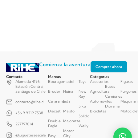
Comienza la aventura
Comprar ahora
Contacto
Marcas
Categorías
Alameda 4196,
Bburago
model
Toys
Accesorios
Figuras
Estación Central,
Buses
Santiago de Chile
Bruder
Huina
New
Agricultura
Furgones
Ray
Camiones
Cararama
Jada
Automóviles
Maquinari
contacto@rihe.cl
Siku
Diorama
Diecast
Maisto
Bicicletas
Motocicle
+56 9 9212 7538
Solido
Double
Majorette
227797014
Eagle
Welly
Motor
@juguetesaescala
Easy
City