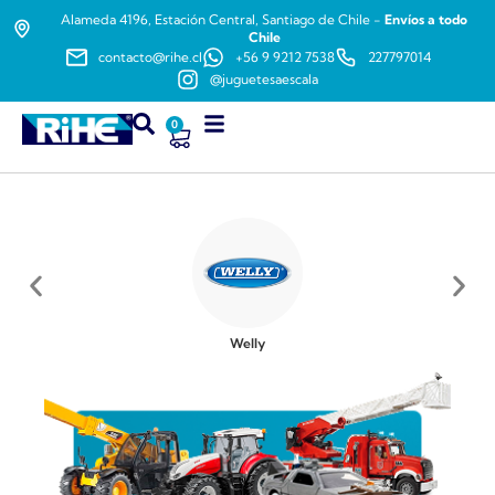
Alameda 4196, Estación Central, Santiago de Chile -
Envíos a todo
Chile
contacto@rihe.cl
+56 9 9212 7538
227797014
@juguetesaescala
0
Welly