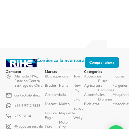
Comienza la aventura
Comprar ahora
Contacto
Marcas
Categorías
Alameda 4196,
Bburago
model
Toys
Accesorios
Figuras
Estación Central,
Buses
Santiago de Chile
Bruder
Huina
New
Agricultura
Furgones
Ray
Camiones
Cararama
Jada
Automóviles
Maquinari
contacto@rihe.cl
Siku
Diorama
Diecast
Maisto
Bicicletas
Motocicle
+56 9 9212 7538
Solido
Double
Majorette
227797014
Eagle
Welly
Motor
@juguetesaescala
Easy
City