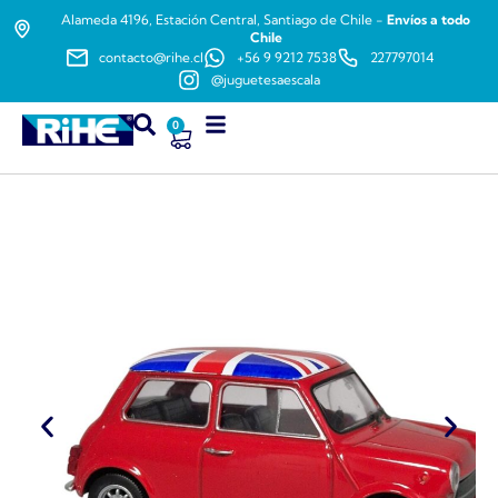
Alameda 4196, Estación Central, Santiago de Chile -
Envíos a todo
Chile
contacto@rihe.cl
+56 9 9212 7538
227797014
@juguetesaescala
0