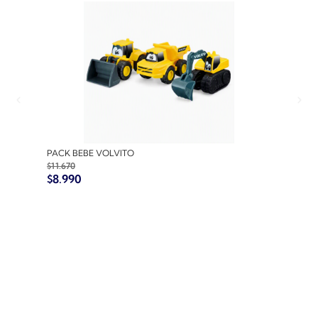
PACK BEBE VOLVITO
PACK
$
11.670
$
10.7
$
8.990
$
8.9