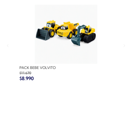
PACK BEBE VOLVITO
PACK
$
11.670
$
10.7
$
8.990
$
8.9