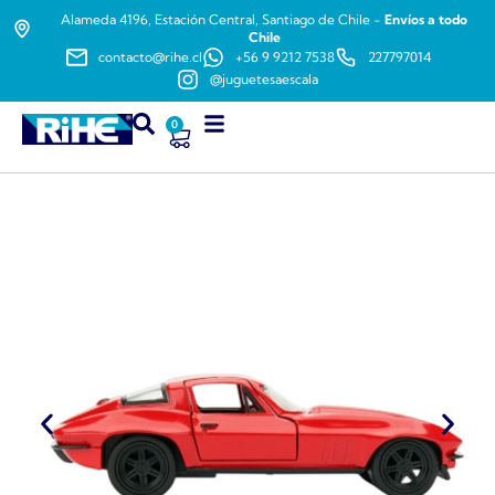
Alameda 4196, Estación Central, Santiago de Chile -
Envíos a todo
Chile
contacto@rihe.cl
+56 9 9212 7538
227797014
@juguetesaescala
0