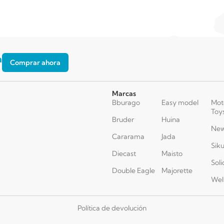
a
Comprar ahora
Marcas
Bburago
Easy model
Mot
Toy
Bruder
Huina
New
Cararama
Jada
Sik
Diecast
Maisto
Soli
Double Eagle
Majorette
Wel
Política de devolución