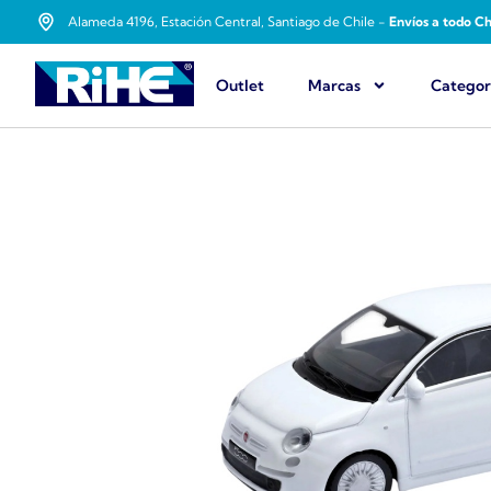
Alameda 4196, Estación Central, Santiago de Chile -
Envíos a todo Ch
Outlet
Marcas
Categor