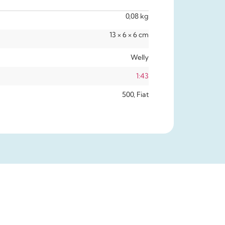
0,08 kg
13 × 6 × 6 cm
Welly
1:43
500, Fiat