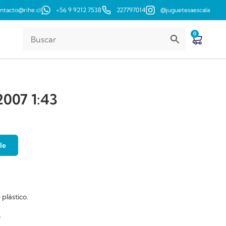
ntacto@rihe.cl
+56 9 9212 7538
227797014
@juguetesaescala
0
007 1:43
le
 plástico.
.