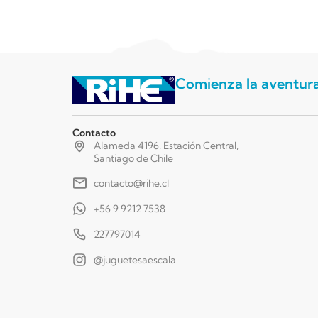
Comienza la aventur
Contacto
Alameda 4196, Estación Central,
Santiago de Chile
contacto@rihe.cl
+56 9 9212 7538
227797014
@juguetesaescala