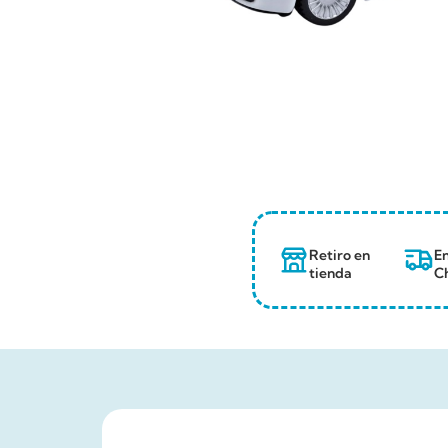
Retiro en
En
tienda
Ch