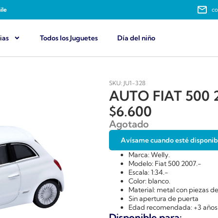
ile
co
ias
Todos los Juguetes
Día del niño
SKU: JU1-328
AUTO FIAT 500 2
$
6.600
Agotado
Avísame cuando esté disponib
Marca: Welly.
Modelo: Fiat 500 2007.-
Escala: 1:34.-
Color: blanco.
Material: metal con piezas de
Sin apertura de puerta
Edad recomendada: +3 años
Disponible para: