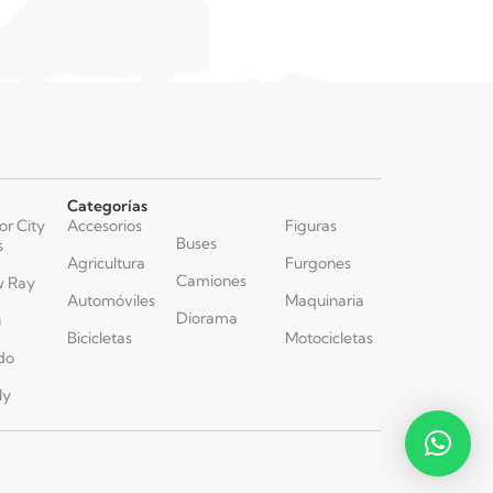
Categorías
or City
Accesorios
Figuras
Buses
s
Agricultura
Furgones
Camiones
 Ray
Automóviles
Maquinaria
Diorama
u
Bicicletas
Motocicletas
do
ly