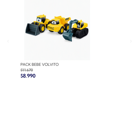
PACK BEBE VOLVITO
PACK BEBE AUTO 1
$
11.670
$
10.770
$
8.990
$
8.990