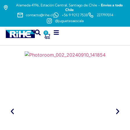
Alameda 4196, Estación Central, Santiago de Chile -
Envíos a todo
Chile
contacto@rihe.cl
+56 9 9212 7538
227797014
@juguetesaescala
0