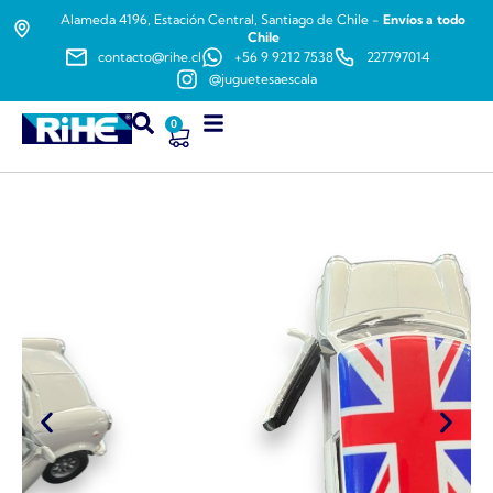
Alameda 4196, Estación Central, Santiago de Chile -
Envíos a todo
Chile
contacto@rihe.cl
+56 9 9212 7538
227797014
@juguetesaescala
0