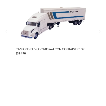
CAMION VOLVO VN780 6×4 CON CONTAINER 1:32
ESTA
$
31.490
1:72
$
16.9