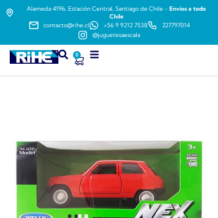
Alameda 4196, Estación Central, Santiago de Chile -
Envíos a todo
Chile
contacto@rihe.cl
+56 9 9212 7538
227797014
@juguetesaescala
0