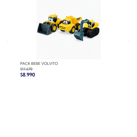
PACK BEBE VOLVITO
PACK
$
11.670
$
10.7
$
8.990
$
8.9