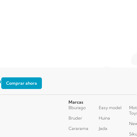
a
Comprar ahora
Marcas
Bburago
Easy model
Mot
Toy
Bruder
Huina
New
Cararama
Jada
Sik