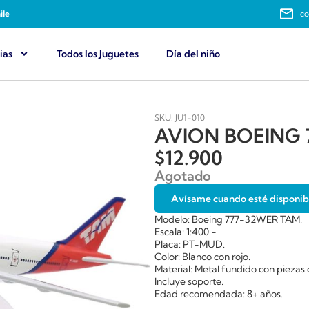
ile
co
ias
Todos los Juguetes
Día del niño
SKU: JU1-010
AVION BOEING 
$
12.900
Agotado
Avísame cuando esté disponib
Modelo: Boeing 777-32WER TAM.
Escala: 1:400.-
Placa: PT-MUD.
Color: Blanco con rojo.
Material: Metal fundido con piezas 
Incluye soporte.
Edad recomendada: 8+ años.