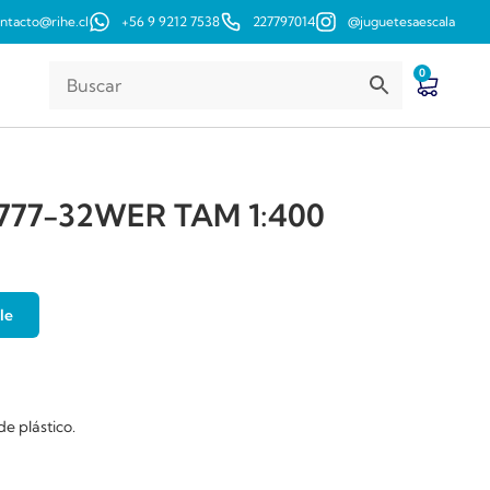
ntacto@rihe.cl
+56 9 9212 7538
227797014
@juguetesaescala
0
777-32WER TAM 1:400
le
de plástico.