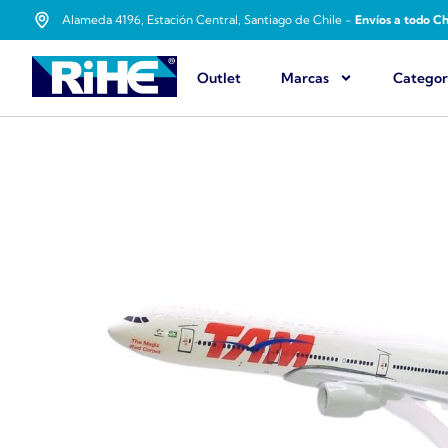
Alameda 4196, Estación Central, Santiago de Chile -
Envíos a todo Ch
Outlet
Marcas
Categor