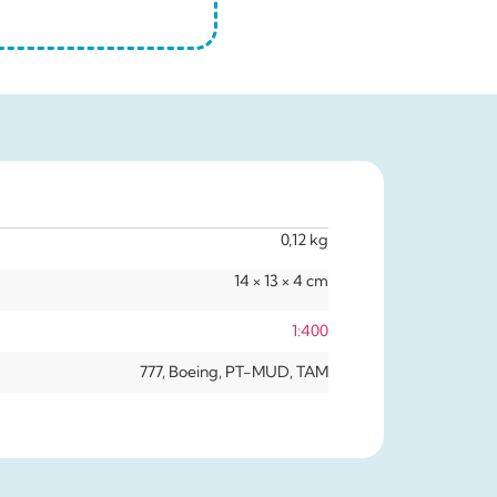
0,12 kg
14 × 13 × 4 cm
1:400
777, Boeing, PT-MUD, TAM