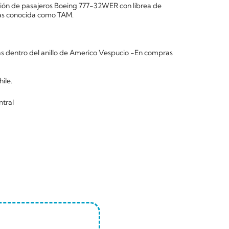
vión de pasajeros Boeing 777-32WER con librea de
mas conocida como TAM.
 dentro del anillo de Americo Vespucio -En compras
ile.
ntral