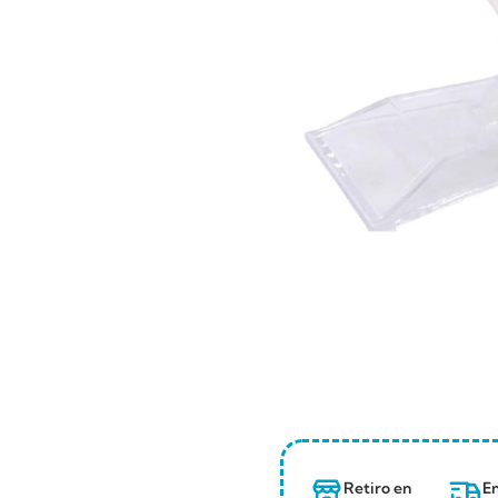
Retiro en
En