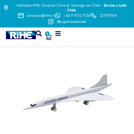
Alameda 4196, Estación Central, Santiago de Chile -
Envíos a todo
Chile
contacto@rihe.cl
+56 9 9212 7538
227797014
@juguetesaescala
0