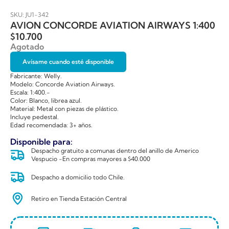
SKU: JU1-342
AVION CONCORDE AVIATION AIRWAYS 1:400
$
10.700
Agotado
Avísame cuando esté disponible
Fabricante: Welly.
Modelo: Concorde Aviation Airways.
Escala: 1:400.-
Color: Blanco, librea azul.
Material: Metal con piezas de plástico.
Incluye pedestal.
Edad recomendada: 3+ años.
Disponible para:
Despacho gratuito a comunas dentro del anillo de Americo
Vespucio -En compras mayores a $40.000
Despacho a domicilio todo Chile.
Retiro en Tienda Estación Central