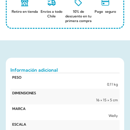
Retiro en tienda
Envíos a todo
10% de
Pago seguro
Chile
descuento en tu
primera compra
Información adicional
PESO
0,11 kg
DIMENSIONES
16 × 15 × 5 cm
MARCA
Welly
ESCALA