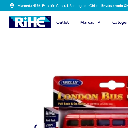
Alameda 4196, Estación Central, Santiago de Chile -
Envíos a todo Ch
Outlet
Marcas
Categor