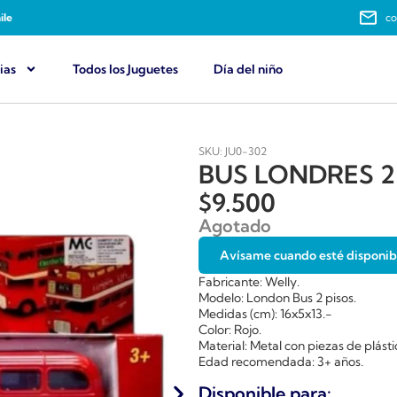
ile
co
ias
Todos los Juguetes
Día del niño
SKU: JU0-302
BUS LONDRES 2 
$
9.500
Agotado
Avísame cuando esté disponib
Fabricante: Welly.
Modelo: London Bus 2 pisos.
Medidas (cm): 16x5x13.-
Color: Rojo.
Material: Metal con piezas de plásti
Edad recomendada: 3+ años.
Disponible para: