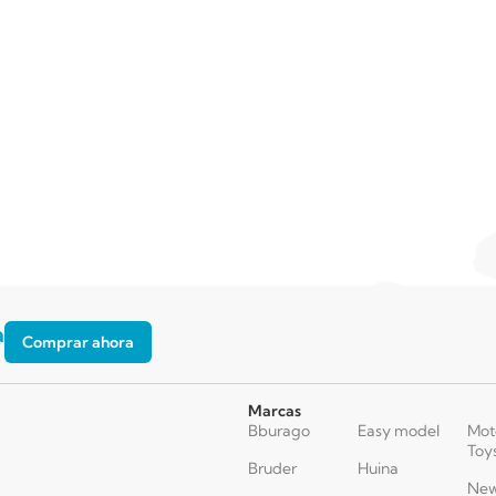
a
Comprar ahora
Marcas
Bburago
Easy model
Mot
Toy
Bruder
Huina
New