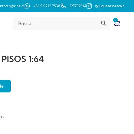
ntacto@rihe.cl
+56 9 9212 7538
227797014
@juguetesaescala
0
PISOS 1:64
le
co.