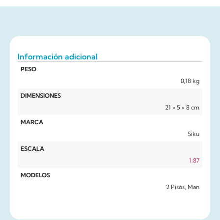
Información adicional
PESO
0,18 kg
DIMENSIONES
21 × 5 × 8 cm
MARCA
Siku
ESCALA
1:87
MODELOS
2 Pisos, Man