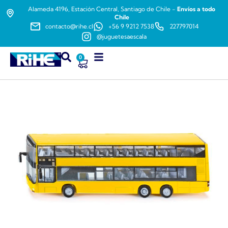
Alameda 4196, Estación Central, Santiago de Chile -
Envíos a todo
Chile
contacto@rihe.cl
+56 9 9212 7538
227797014
@juguetesaescala
0