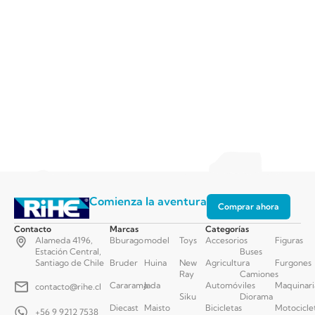
Comienza la aventura
Comprar ahora
Contacto
Marcas
Categorías
Alameda 4196,
Bburago
model
Toys
Accesorios
Figuras
Estación Central,
Buses
Santiago de Chile
Bruder
Huina
New
Agricultura
Furgones
Ray
Camiones
Cararama
Jada
Automóviles
Maquinari
contacto@rihe.cl
Siku
Diorama
Diecast
Maisto
Bicicletas
Motocicle
+56 9 9212 7538