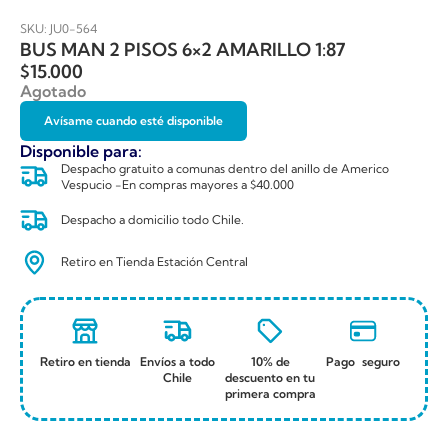
SKU: JU0-564
BUS MAN 2 PISOS 6×2 AMARILLO 1:87
$
15.000
Agotado
Avísame cuando esté disponible
Disponible para:
Despacho gratuito a comunas dentro del anillo de Americo
Vespucio -En compras mayores a $40.000
Despacho a domicilio todo Chile.
Retiro en Tienda Estación Central
Retiro en tienda
Envíos a todo
10% de
Pago seguro
Chile
descuento en tu
primera compra