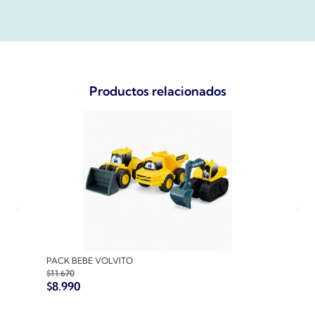
Productos relacionados
PACK BEBE VOLVITO
PACK
$
11.670
$
10.7
$
8.990
$
8.9