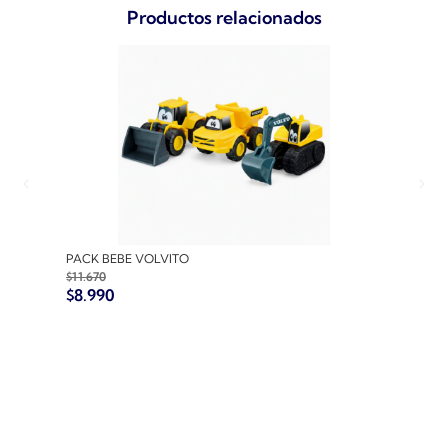
Productos relacionados
PACK BEBE VOLVITO
PACK
$
11.670
$
10.7
$
8.990
$
8.9