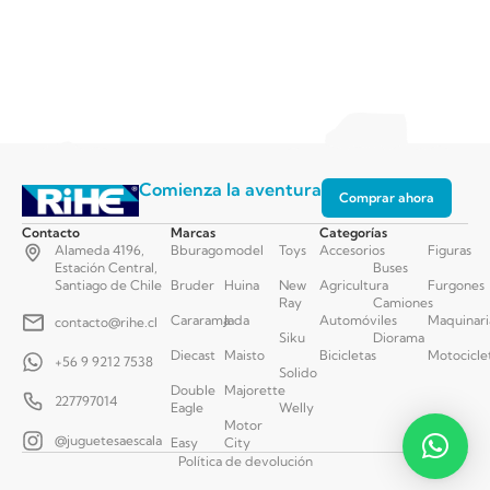
Comienza la aventura
Comprar ahora
Contacto
Marcas
Categorías
Alameda 4196,
Bburago
model
Toys
Accesorios
Figuras
Estación Central,
Buses
Santiago de Chile
Bruder
Huina
New
Agricultura
Furgones
Ray
Camiones
Cararama
Jada
Automóviles
Maquinari
contacto@rihe.cl
Siku
Diorama
Diecast
Maisto
Bicicletas
Motocicle
+56 9 9212 7538
Solido
Double
Majorette
227797014
Eagle
Welly
Motor
@juguetesaescala
Easy
City
Política de devolución