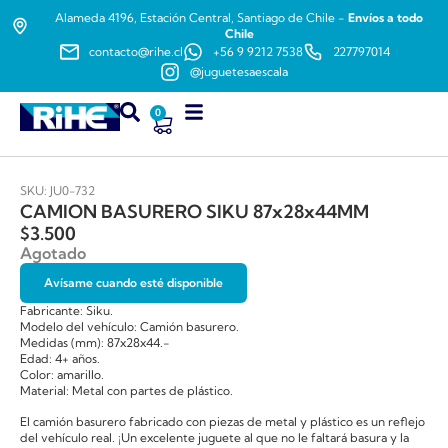
Alameda 4196, Estación Central, Santiago de Chile -
Envíos a todo
Chile
contacto@rihe.cl
+56 9 9212 7538
227797014
@juguetesaescala
0
SKU: JU0-732
CAMION BASURERO SIKU 87x28x44MM
$
3.500
Agotado
Avísame cuando esté disponible
Fabricante: Siku.
Modelo del vehículo: Camión basurero.
Medidas (mm): 87x28x44.-
Edad: 4+ años.
Color: amarillo.
Material: Metal con partes de plástico.
El camión basurero fabricado con piezas de metal y plástico es un reflejo
del vehículo real. ¡Un excelente juguete al que no le faltará basura y la