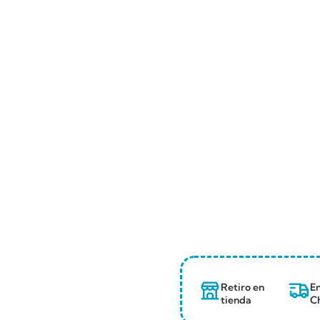
Retiro en
En
tienda
Ch