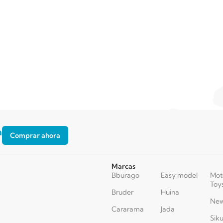
a
Comprar ahora
Marcas
Bburago
Easy model
Mot
Toy
Bruder
Huina
New
Cararama
Jada
Sik