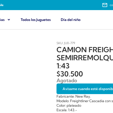
ile
co
ias
Todos los Juguetes
Día del niño
SKU: JU0-779
CAMION FREIG
SEMIRREMOLQU
1:43
$
30.500
Agotado
Avísame cuando esté disponib
Fabricante: New Ray.
Modelo: Freightliner Cascadia con
Color: plateado
Escala: 1:43.-