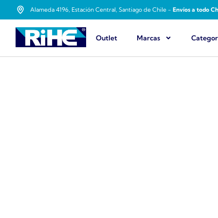
Alameda 4196, Estación Central, Santiago de Chile -
Envíos a todo Ch
Outlet
Marcas
Categor