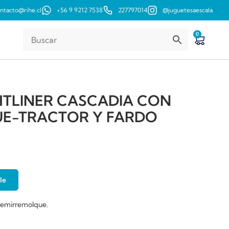
ntacto@rihe.cl
+56 9 9212 7538
227797014
@juguetesaescala
0
HTLINER CASCADIA CON
E-TRACTOR Y FARDO
le
 semirremolque.