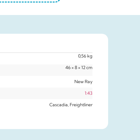
0,56 kg
46 × 8 × 12 cm
New Ray
1:43
Cascadia, Freightliner