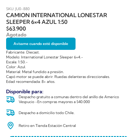
SKU: JU0-880
CAMION INTERNATIONAL LONESTAR
SLEEPER 6×4 AZUL 1:50
$
63.900
Agotado
Avísame cuando esté disponible
Fabricante: Diecast.
Modelo: International Lonestar Sleeper 6×4.-
Escala: 1:50.-
Color: Azul.
Material: Metal fundido a presión.
Capó motor se puede abrir. Ruedas delanteras direccionales.
Edad recomendada: 8+ años.
Disponible para:
Despacho gratuito a comunas dentro del anillo de Americo
Vespucio -En compras mayores a $40.000
Despacho a domicilio todo Chile.
Retiro en Tienda Estación Central