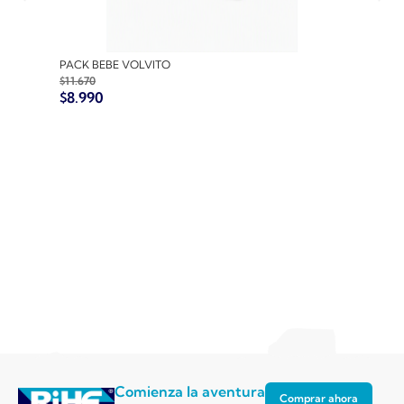
PACK BEBE VOLVITO
PACK
$
11.670
$
10.7
$
8.990
$
8.9
Comienza la aventura
Comprar ahora