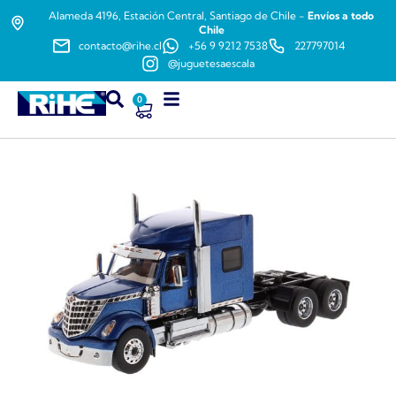
Alameda 4196, Estación Central, Santiago de Chile -
Envíos a todo
Chile
contacto@rihe.cl
+56 9 9212 7538
227797014
@juguetesaescala
0