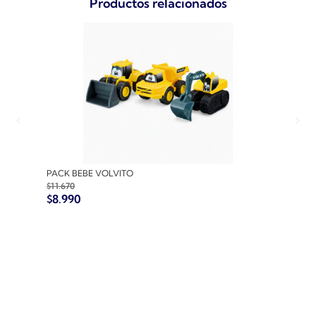
Productos relacionados
PACK BEBE VOLVITO
PACK
$
11.670
$
10.7
$
8.990
$
8.9