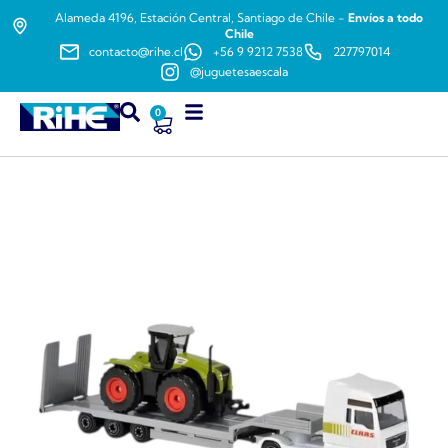
Alameda 4196, Estación Central, Santiago de Chile -
Envíos a todo
Chile
contacto@rihe.cl
+56 9 9212 7538
227797014
@juguetesaescala
0