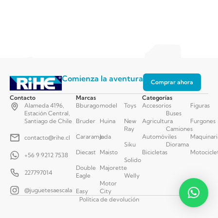
Comienza la aventura
Comprar ahora
Contacto
Marcas
Categorías
Alameda 4196,
Bburago
model
Toys
Accesorios
Figuras
Estación Central,
Buses
Santiago de Chile
Bruder
Huina
New
Agricultura
Furgones
Ray
Camiones
Cararama
Jada
Automóviles
Maquinari
contacto@rihe.cl
Siku
Diorama
Diecast
Maisto
Bicicletas
Motocicle
+56 9 9212 7538
Solido
Double
Majorette
227797014
Eagle
Welly
Motor
@juguetesaescala
Easy
City
Política de devolución