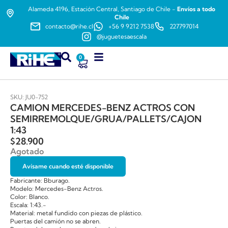
Alameda 4196, Estación Central, Santiago de Chile -
Envíos a todo
Chile
contacto@rihe.cl
+56 9 9212 7538
227797014
@juguetesaescala
0
SKU: JU0-752
CAMION MERCEDES-BENZ ACTROS CON
SEMIRREMOLQUE/GRUA/PALLETS/CAJON
1:43
$
28.900
Agotado
Avísame cuando esté disponible
Fabricante: Bburago.
Modelo: Mercedes-Benz Actros.
Color: Blanco.
Escala: 1:43.-
Material: metal fundido con piezas de plástico.
Puertas del camión no se abren.