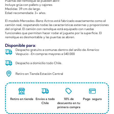
Puertas del remolque se pueden abrir.
Incluye grúa con pallets y cajones.
Medidas: 39 cm de largo.
Edad recomendada: 3+ años.
El modelo Mercedes-Benz Actros está fabricado exactamente como el
camión real, respetando todas las características externas y proporciones
del original. El camión con remolque está equipado con ruedas
funcionales que permiten hacer rodar el juguete por la superficie. El
remolque es desmontable y las puertas se abren.
Disponible para:
Despacho gratuito a comunas dentro del anillo de Americo
Vespucio -En compras mayores a $40.000
Despacho a domicilio todo Chile.
Retiro en Tienda Estación Central
Retiro en tienda
Envíos a todo
10% de
Pago seguro
Chile
descuento en tu
primera compra