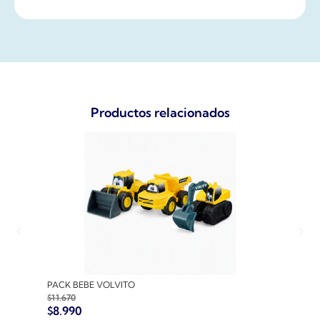
Productos relacionados
PACK BEBE VOLVITO
PACK
$
11.670
$
10.7
$
8.990
$
8.9