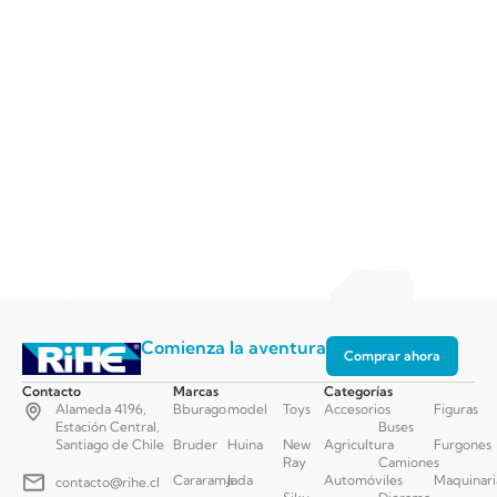
Comienza la aventura
Comprar ahora
Contacto
Marcas
Categorías
Alameda 4196,
Bburago
model
Toys
Accesorios
Figuras
Estación Central,
Buses
Santiago de Chile
Bruder
Huina
New
Agricultura
Furgones
Ray
Camiones
Cararama
Jada
Automóviles
Maquinari
contacto@rihe.cl