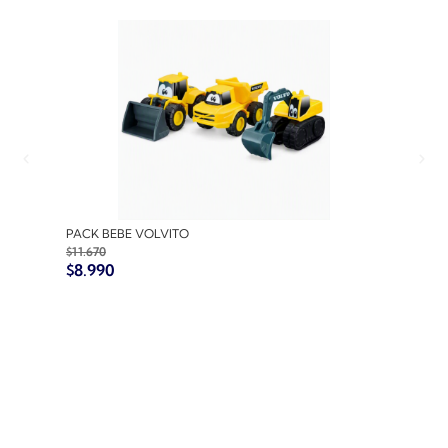
PACK BEBE VOLVITO
PACK
$
11.670
$
10.7
$
8.990
$
8.9