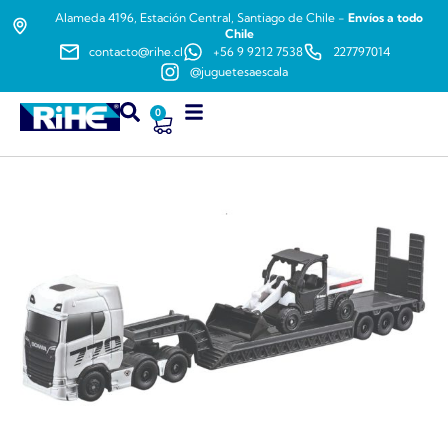
Alameda 4196, Estación Central, Santiago de Chile -
Envíos a todo
Chile
contacto@rihe.cl
+56 9 9212 7538
227797014
@juguetesaescala
0