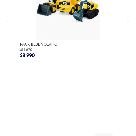
PACK BEBE VOLVITO
PACK
$
11.670
$
10.7
$
8.990
$
8.9