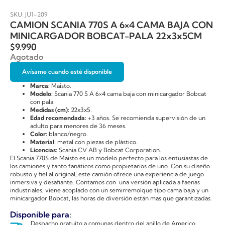
SKU: JU1-209
CAMION SCANIA 770S A 6×4 CAMA BAJA CON
MINICARGADOR BOBCAT-PALA 22x3x5CM
$
9.990
Agotado
Avísame cuando esté disponible
Marca:
Maisto.
Modelo:
Scania 770 S A 6×4 cama baja con minicargador Bobcat
con pala.
Medidas (cm):
22x3x5.
Edad recomendada:
+3 años. Se recomienda supervisión de un
adulto para menores de 36 meses.
Color:
blanco/negro.
Material:
metal con piezas de plástico.
Licencias:
Scania CV AB y Bobcat Corporation.
El Scania 770S de Maisto es un modelo perfecto para los entusiastas de
los camiones y tanto fanáticos como propietarios de uno. Con su diseño
robusto y fiel al original, este camión ofrece una experiencia de juego
inmersiva y desafiante. Contamos con una versión aplicada a faenas
industriales, viene acoplado con un semirremolque tipo cama baja y un
minicargador Bobcat, las horas de diversión están mas que garantizadas.
Disponible para:
Despacho gratuito a comunas dentro del anillo de Americo