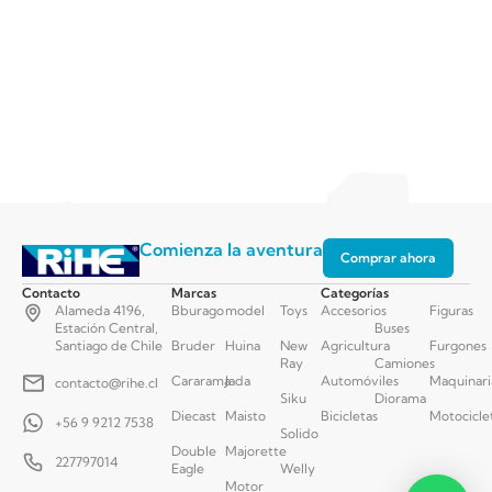
Comienza la aventura
Comprar ahora
Contacto
Marcas
Categorías
Alameda 4196,
Bburago
model
Toys
Accesorios
Figuras
Estación Central,
Buses
Santiago de Chile
Bruder
Huina
New
Agricultura
Furgones
Ray
Camiones
Cararama
Jada
Automóviles
Maquinari
contacto@rihe.cl
Siku
Diorama
Diecast
Maisto
Bicicletas
Motocicle
+56 9 9212 7538
Solido
Double
Majorette
227797014
Eagle
Welly
Motor