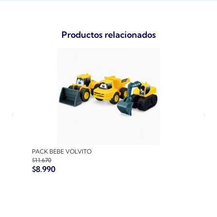
Productos relacionados
PACK BEBE VOLVITO
PACK
$
11.670
$
10.7
$
8.990
$
8.9