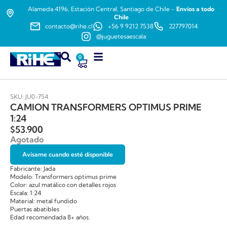
Alameda 4196, Estación Central, Santiago de Chile -
Envíos a todo
Chile
contacto@rihe.cl
+56 9 9212 7538
227797014
@juguetesaescala
0
SKU: JU0-754
CAMION TRANSFORMERS OPTIMUS PRIME
1:24
$
53.900
Agotado
Avísame cuando esté disponible
Fabricante: Jada
Modelo: Transformers optimus prime
Color: azul matálico con detalles rojos
Escala: 1:24
Material: metal fundido
Puertas abatibles
Edad recomendada 8+ años.