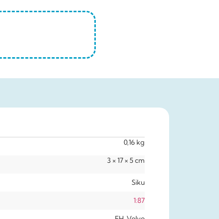
0,16 kg
3 × 17 × 5 cm
Siku
1:87
FH, Volvo