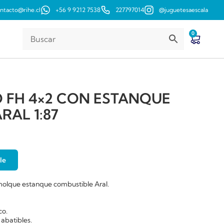
ntacto@rihe.cl
+56 9 9212 7538
227797014
@juguetesaescala
0
 FH 4×2 CON ESTANQUE
RAL 1:87
le
molque estanque combustible Aral.
co.
abatibles.