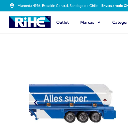
Alameda 4196, Estación Central, Santiago de Chile -
Envíos a todo Ch
Outlet
Marcas
Categor