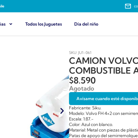
ile
co
ias
Todos los Juguetes
Día del niño
SKU: JU1-061
CAMION VOLVO
COMBUSTIBLE A
$
8.590
Agotado
Avísame cuando esté disponib
Fabricante: Siku.
Modelo: Volvo FH 4×2 con semirre
Escala: 1:87.-
Color: Azul con blanco.
Material: Metal con piezas de plásti
Patas de apoyo del semirremolque 