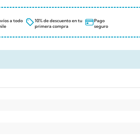
víos a todo
10% de descuento en tu
Pago
ile
primera compra
seguro