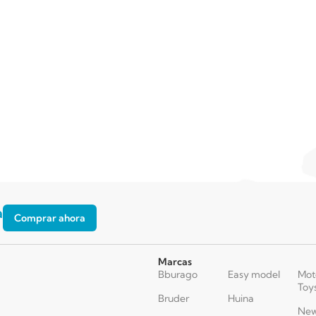
a
Comprar ahora
Marcas
Bburago
Easy model
Mot
Toy
Bruder
Huina
New