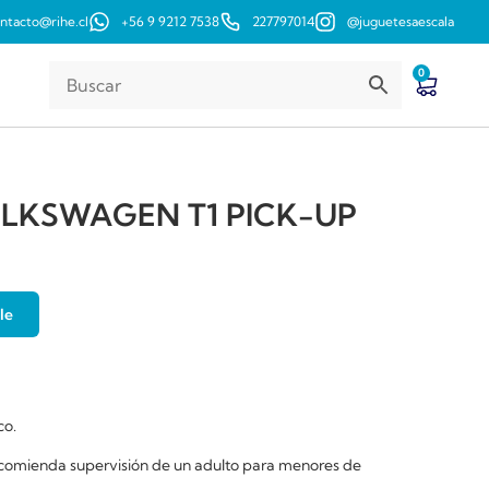
ntacto@rihe.cl
+56 9 9212 7538
227797014
@juguetesaescala
0
LKSWAGEN T1 PICK-UP
le
co.
comienda supervisión de un adulto para menores de