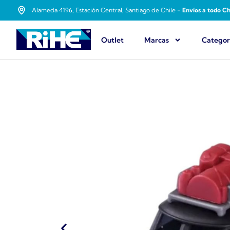
Alameda 4196, Estación Central, Santiago de Chile -
Envíos a todo Ch
Outlet
Marcas
Categor