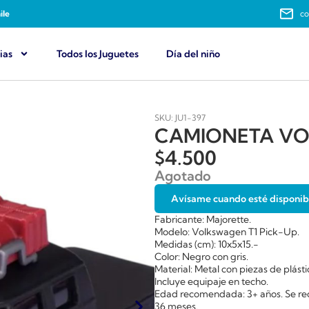
ile
co
ias
Todos los Juguetes
Día del niño
SKU: JU1-397
CAMIONETA VO
$
4.500
Agotado
Avísame cuando esté disponib
Fabricante: Majorette.
Modelo: Volkswagen T1 Pick-Up.
Medidas (cm): 10x5x15.-
Color: Negro con gris.
Material: Metal con piezas de plásti
Incluye equipaje en techo.
Edad recomendada: 3+ años. Se re
36 meses.