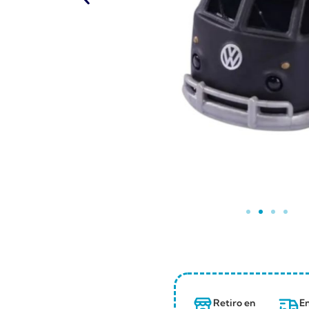
Retiro en
En