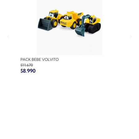
PACK BEBE VOLVITO
PACK
$
11.670
$
10.7
$
8.990
$
8.9