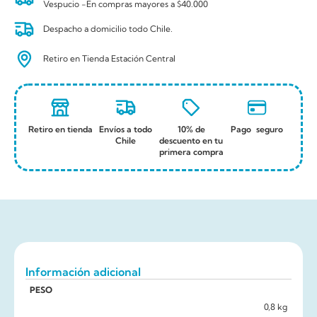
Vespucio -En compras mayores a $40.000
Despacho a domicilio todo Chile.
Retiro en Tienda Estación Central
Retiro en tienda
Envíos a todo
10% de
Pago seguro
Chile
descuento en tu
primera compra
Información adicional
PESO
0,8 kg