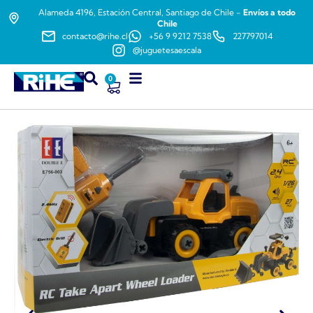
Alameda 4196, Estación Central, Santiago de Chile -
Envíos a todo
Chile
contacto@rihe.cl
+56 9 9212 7538
227797014
@juguetesaescala
0