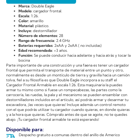
Marca:
Double Eagle
Modelo:
cargador frontal.
Escala:
1:26.
Color:
amarillo
Material:
plástico.
Incluye:
destornillador
Número de elementos:
28
Rango de frecuencia:
2.4 GHz
Baterías requeridas:
2xAA y 2xAA ( no incluidas)
Edad recomendada:
+3 años.
Función:
Se puede conducir hacia adelante y hacia atrás y tocar la
bocina
Parte importante de una construcción y una faena es tener un cargador
frontal que permita el transporte de material entre un punto y otro,
normalmente es desde un montículo de tierra y gravilla hacia un camión
tolva, fiel a su filosofía es que Double Eagle incorpora a su staff el
Cargador Frontal Armable en escala 1:26. Esta maquinaria la puedes
armar tu mismo como si fuese un rompecabezas, las partes como la
carrocería, las ruedas, la pala y el mecanismo se pueden ensamblar con
destornilladores incluidos en el artículo, así podrás armar y desarmar tu
excavadora, ¡las veces que quieras! Incluye además un control remoto
con el que podrás utilizar tu cargador cuando quieras, en donde quieras
y a la hora que quieras. Cómpralo antes de que se agote, no te quedes
abajo. ¡Tu cargador frontal armable te está esperando!
Disponible para:
Despacho gratuito a comunas dentro del anillo de Americo