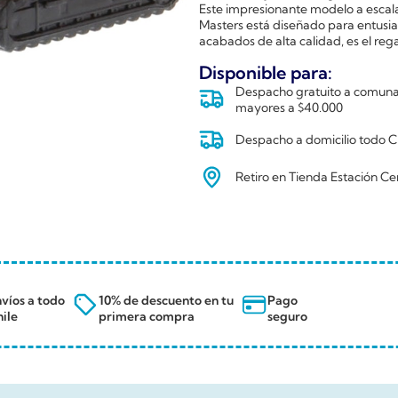
Este impresionante modelo a escala
Masters está diseñado para entusiast
acabados de alta calidad, es el re
Disponible para:
Despacho gratuito a comunas
mayores a $40.000
Despacho a domicilio todo Ch
Retiro en Tienda Estación Ce
víos a todo
10% de descuento en tu
Pago
ile
primera compra
seguro