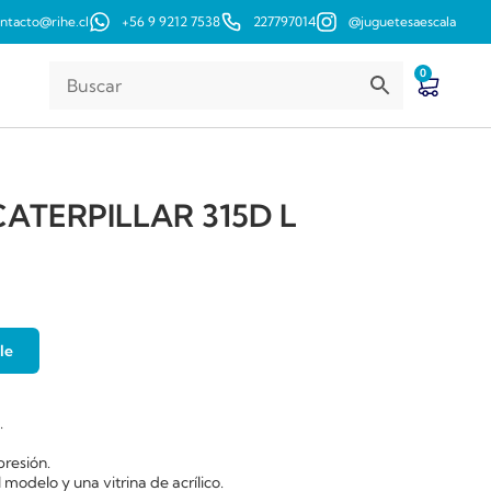
ntacto@rihe.cl
+56 9 9212 7538
227797014
@juguetesaescala
0
TERPILLAR 315D L
le
.
presión.
 modelo y una vitrina de acrílico.