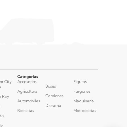
Categorías
or City
Accesorios
Figuras
Buses
s
Agricultura
Furgones
Camiones
 Ray
Automóviles
Maquinaria
Diorama
u
Bicicletas
Motocicletas
do
ly