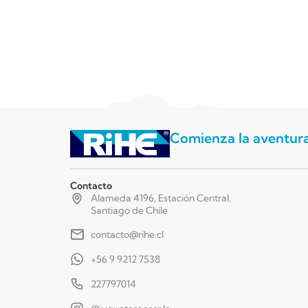
Comienza la aventur
Contacto
Alameda 4196, Estación Central,
Santiago de Chile
contacto@rihe.cl
+56 9 9212 7538
227797014