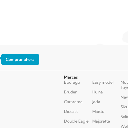
a
Comprar ahora
Marcas
Bburago
Easy model
Mot
Toy
Bruder
Huina
New
Cararama
Jada
Sik
Diecast
Maisto
Soli
Double Eagle
Majorette
Wel