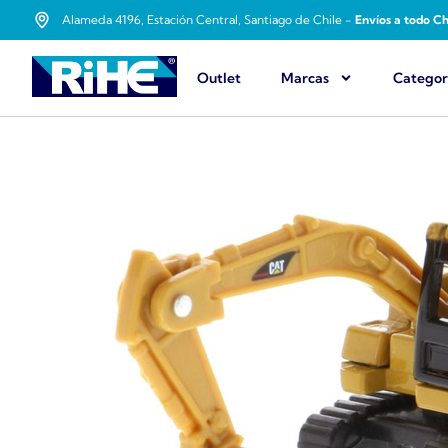
Alameda 4196, Estación Central, Santiago de Chile -
Envíos a todo Ch
Outlet
Marcas
Categor