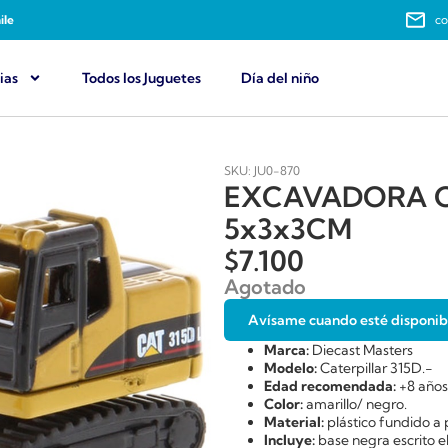
ile
co
ias
Todos los Juguetes
Día del niño
SKU: JU0-870
EXCAVADORA CA
5x3x3CM
$
7.100
Agotado
Avísame cuando esté disponib
Marca:
Diecast Masters
Modelo:
Caterpillar 315D.-
Edad recomendada:
+8 años
Color:
amarillo/ negro.
Material:
plástico fundido a 
Incluye:
base negra escrito el