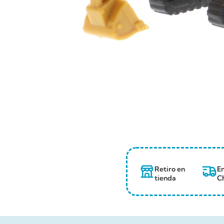
Retiro en
En
tienda
Ch