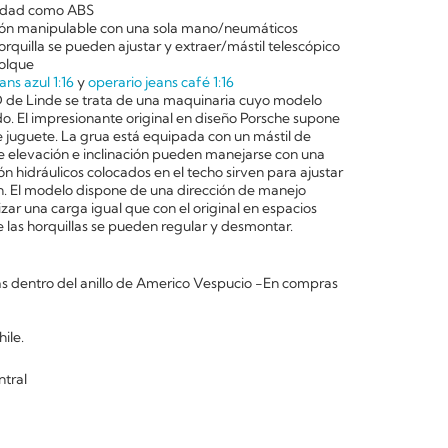
alidad como ABS
ción manipulable con una sola mano/neumáticos
horquilla se pueden ajustar y extraer/mástil telescópico
olque
ans azul 1:16
y
operario jeans café 1:16
0D de Linde se trata de una maquinaria cuyo modelo
ado. El impresionante original en diseño Porsche supone
 juguete. La grua está equipada con un mástil de
e elevación e inclinación pueden manejarse con una
ión hidráulicos colocados en el techo sirven para ajustar
ión. El modelo dispone de una dirección de manejo
lizar una carga igual que con el original en espacios
las horquillas se pueden regular y desmontar.
 dentro del anillo de Americo Vespucio -En compras
ile.
ntral