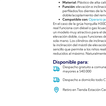
Material:
Plástico de alta c
Función:
elevación e inclina
perfilados/los dientes de la 
doble/acoplamiento del rem
Compatible con:
Operario je
En el caso de la grúa horquilla H3
real funciona con diésel o gas licu
un modelo muy atractivo para el de
elevación doble, cuyas funciones d
sola mano. Los cilindros de inclinac
la inclinación del mástil de elevac
sencillo que permite a los niños rea
reducidos al máximo. Naturalmente 
Disponible para:
Despacho gratuito a comunas
mayores a $40.000
Despacho a domicilio todo Ch
Retiro en Tienda Estación Ce