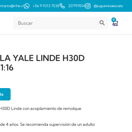
ntacto@rihe.cl
+56 9 9212 7538
227797014
@juguetesaescala
0
A YALE LINDE H30D
1:16
le
a H30D Linde con acoplamiento de remolque
r de 4 años. Se recomienda supervisión de un adulto