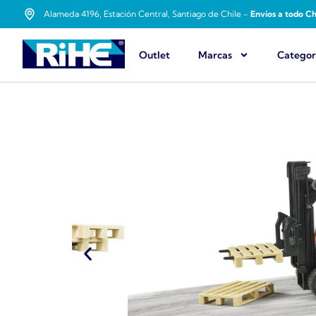
Alameda 4196, Estación Central, Santiago de Chile -
Envíos a todo Ch
Outlet
Marcas
Categor