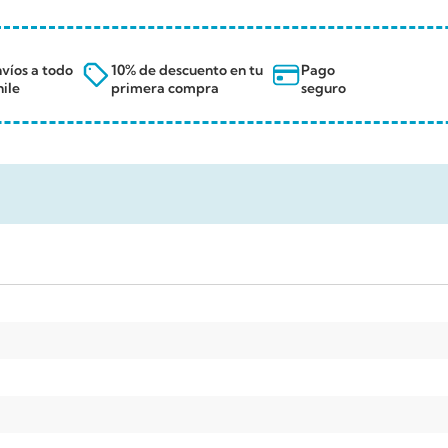
víos a todo
10% de descuento en tu
Pago
ile
primera compra
seguro