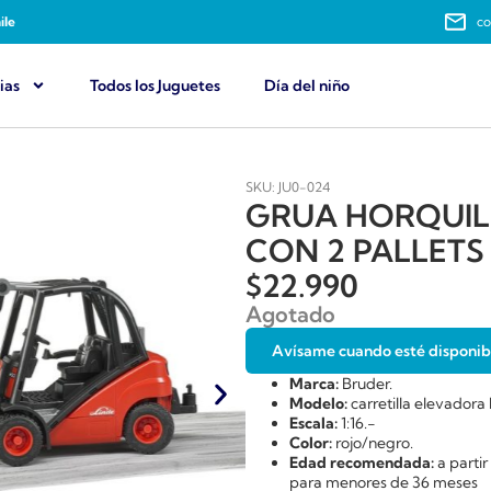
ile
co
ias
Todos los Juguetes
Día del niño
SKU: JU0-024
GRUA HORQUILL
CON 2 PALLETS 
$
22.990
Agotado
Avísame cuando esté disponib
Marca:
Bruder.
Modelo:
carretilla elevador
Escala:
1:16.-
Color:
rojo/negro.
Edad recomendada:
a parti
para menores de 36 meses