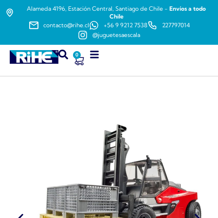
Alameda 4196, Estación Central, Santiago de Chile -
Envíos a todo
Chile
contacto@rihe.cl
+56 9 9212 7538
227797014
@juguetesaescala
0