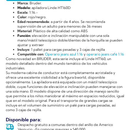
Marca:
Bruder.
Modelo:
apiladora Linde HT160D
Escala:
1:16.-
Color:
rojo/negro.
Edad recomendada:
a partir de 4 años. Se recomienda
supervisión de un adulto para menores de 36 meses
Material:
Plástico de alta calidad como ABS
Función:
elevación e inclinación manipulable con una sola
mano/mástil telescópico doble/dientes de la horquilla se pueden
ajustar y extraer
Incluye:
1 pallet para cargas pesadas y 3 cajas de rejilla
Compatible con:
Operario jeans azul 1:16
y
operario jeans café 1:16
Como novedad en BRUDER, esta serie incluye el Linde HT160, un
modelo detallado dentro del mundo temático de los vehículos
industriales.
Su moderna cabina de conductor está completamente acristalada y
ofrece una excelente visibilidad a la figura bworld, disponible
opcionalmente. La apiladora está equipada con un mástil telescópico
doble, cuyas funciones de elevación e inclinación pueden manejarse con
una sola mano. El modelo dispone de una dirección de manejo sencillo
que permite a los niños maniobrar al máximo en espacios reducidos, igual
que en el modelo original. Para el transporte de grandes cargas se
incluye en el volumen de suministro un palé para cargas pesadas, así
como 3 cajas de rejilla.
Disponible para:
Despacho gratuito a comunas dentro del anillo de Americo
Vespucio -En compras mayores a $40.000