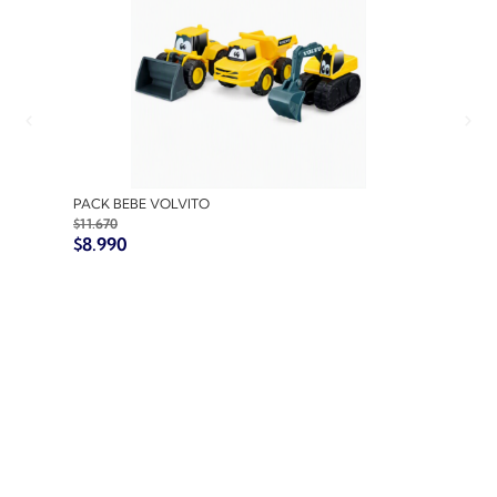
PACK BEBE VOLVITO
PACK
$
11.670
$
10.7
$
8.990
$
8.9