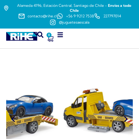
Alameda 4196, Estación Central, Santiago de Chile -
Envíos a todo
Chile
contacto@rihe.cl
+56 9 9212 7538
227797014
@juguetesaescala
0