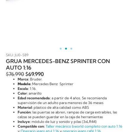
SKU: JU0-589
GRUA MERCEDES-BENZ SPRINTER CON
AUTO 1:16
$
76.990
$
69.990
Marca:
Bruder.
Modelo:
Mercedes Benz Sprinter
Escala:
1:16.
Color:
amarillo
Edad recomendada:
a partir de 4 años. Se recomienda
supervisión de un adulto para menores de 36 meses
Material:
plástico de alta calidad como ABS
Función:
las puertas se abren, rampas de carga extraíbles, las
calzas se pueden guardar en la caja de herramientas
Incluye:
módulo de luz y sonido y pilas (3xLR44)
Compatible con:
Taller mecánico bworld completo con auto 1:16
y
Operario jeans azul 1:16
y
operario jeans café 1:16