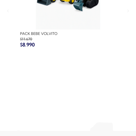
PACK BEBE VOLVITO
PACK
$
11.670
$
10.7
$
8.990
$
8.9