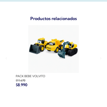
Productos relacionados
PACK BEBE VOLVITO
PACK
$
11.670
$
10.7
$
8.990
$
8.9