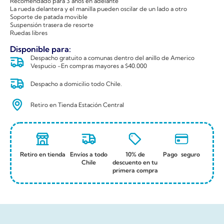
Recomendado para 3 años en adelante
La rueda delantera y el manilla pueden oscilar de un lado a otro
Soporte de patada movible
Suspensión trasera de resorte
Ruedas libres
Disponible para:
Despacho gratuito a comunas dentro del anillo de Americo
Vespucio -En compras mayores a $40.000
Despacho a domicilio todo Chile.
Retiro en Tienda Estación Central
Retiro en tienda
Envíos a todo
10% de
Pago seguro
Chile
descuento en tu
primera compra