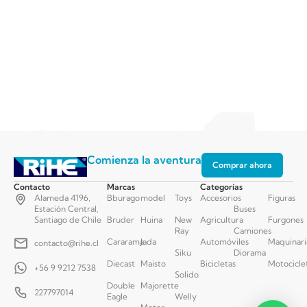
Comienza la aventura
Comprar ahora
Contacto
Marcas
Categorías
Alameda 4196,
Bburago
model
Toys
Accesorios
Figuras
Estación Central,
Buses
Santiago de Chile
Bruder
Huina
New
Agricultura
Furgones
Ray
Camiones
Cararama
Jada
Automóviles
Maquinari
contacto@rihe.cl
Siku
Diorama
Diecast
Maisto
Bicicletas
Motocicle
+56 9 9212 7538
Solido
Double
Majorette
227797014
Eagle
Welly