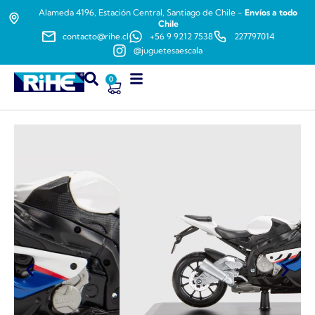
Alameda 4196, Estación Central, Santiago de Chile -
Envíos a todo
Chile
contacto@rihe.cl
+56 9 9212 7538
227797014
@juguetesaescala
0