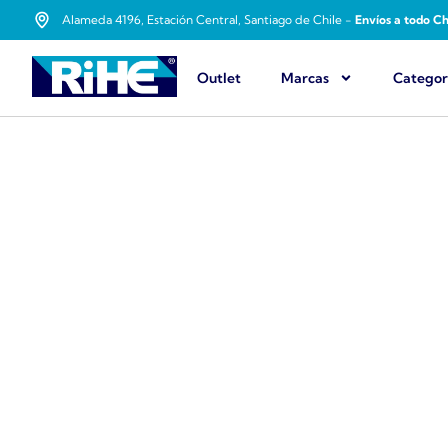
Alameda 4196, Estación Central, Santiago de Chile -
Envíos a todo Ch
Outlet
Marcas
Categor