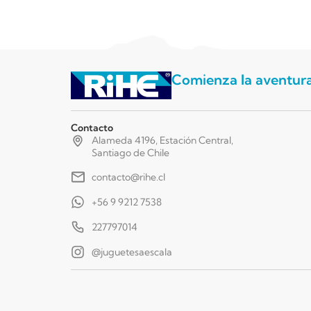
Comienza la aventur
Contacto
Alameda 4196, Estación Central,
Santiago de Chile
contacto@rihe.cl
+56 9 9212 7538
227797014
@juguetesaescala