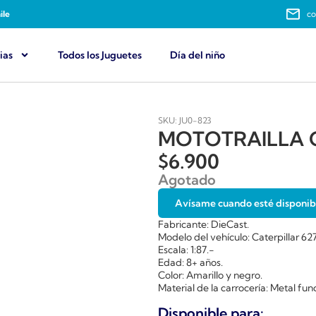
ile
co
ias
Todos los Juguetes
Día del niño
SKU: JU0-823
MOTOTRAILLA C
$
6.900
Agotado
Avísame cuando esté disponib
Fabricante: DieCast.
Modelo del vehículo: Caterpillar 62
Escala: 1:87.-
Edad: 8+ años.
Color: Amarillo y negro.
Material de la carrocería: Metal fun
Disponible para: