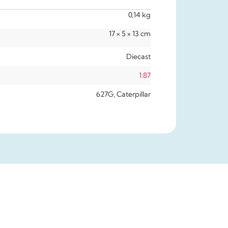
0,14 kg
17 × 5 × 13 cm
Diecast
1:87
627G, Caterpillar