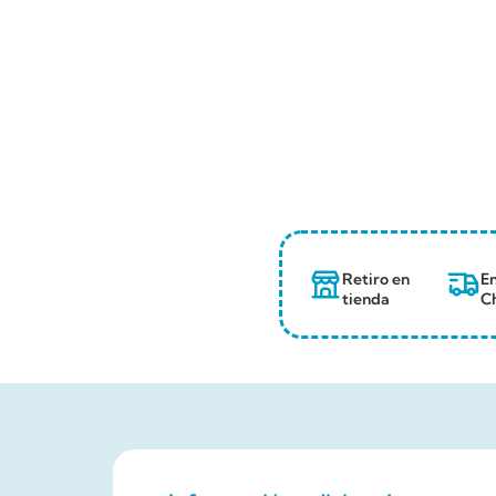
Retiro en
En
tienda
Ch