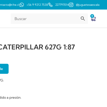
ntacto@rihe.cl
+56 9 9212 7538
227797014
@juguetesaescala
0
ATERPILLAR 627G 1:87
le
7G.
dido a presión.