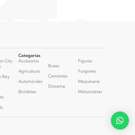
Categorías
or City
Accesorios
Figuras
Buses
s
Agricultura
Furgones
Camiones
 Ray
Automóviles
Maquinaria
Diorama
u
Bicicletas
Motocicletas
do
ly