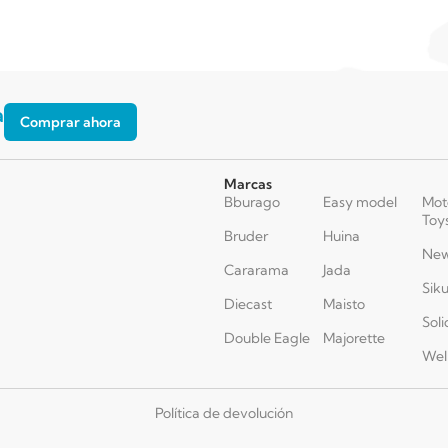
a
Comprar ahora
Marcas
Bburago
Easy model
Mot
Toy
Bruder
Huina
New
Cararama
Jada
Sik
Diecast
Maisto
Soli
Double Eagle
Majorette
Wel
Política de devolución