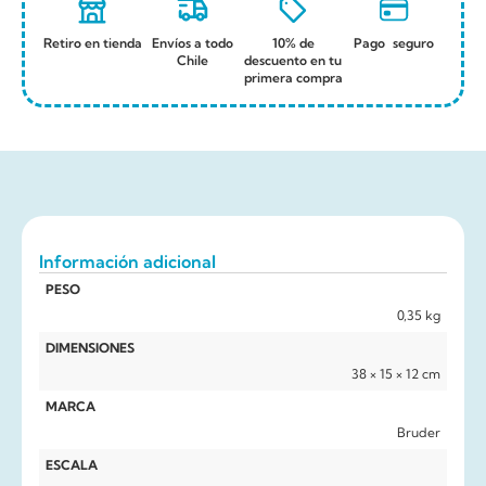
Retiro en tienda
Envíos a todo
10% de
Pago seguro
Chile
descuento en tu
primera compra
Información adicional
PESO
0,35 kg
DIMENSIONES
38 × 15 × 12 cm
MARCA
Bruder
ESCALA