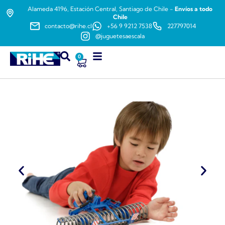
Alameda 4196, Estación Central, Santiago de Chile -
Envíos a todo
Chile
contacto@rihe.cl
+56 9 9212 7538
227797014
@juguetesaescala
0