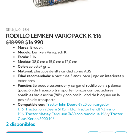
SKU: JU0-984
RODILLO LEMKEN VARIOPACK K 1:16
$
18.990
$
16.990
Marca:
Bruder.
Modelo:
Lemken Variopack K.
Escala:
1:16.
Medida:
38,0 cm × 15,0 cm × 12,0 cm
Color:
celeste/ gris.
Material:
plásticos de alta calidad como ABS
Edad recomendada:
a partir de 3 años, para jugar en interiores y
exteriores
Función:
Se puede suspender y cargar el rodillo con la palanca
(posición de trabajo o transporte), brazos compactadores
abatibles hacia arriba (90º) y con posibilidad de bloqueo en la
posición de transporte.
Compatible con:
Tractor John Deere 6920 con cargador
1:16
,
Tractor John Deere 5115m 1:16
,
Tractor Fendt 93 vario
1:16
,
Tractor Massey Ferguson 7480 con remolque 1:16
y
Tractor
Claas Xerion 5000 1:16
2 disponibles