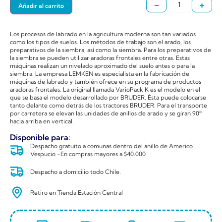
-
+
Añadir al carrito
Los procesos de labrado en la agricultura moderna son tan variados
como los tipos de suelos. Los métodos de trabajo son el arado, los
preparativos de la siembra, así como la siembra. Para los preparativos de
la siembra se pueden utilizar aradoras frontales entre otras. Estas
máquinas realizan un nivelado aproximado del suelo antes o para la
siembra. La empresa LEMKEN es especialista en la fabricación de
máquinas de labrado y también ofrece en su programa de productos
aradoras frontales. La original llamada VarioPack K es el modelo en el
que se basa el modelo desarrollado por BRUDER. Ésta puede colocarse
tanto delante como detrás de los tractores BRUDER. Para el transporte
por carretera se elevan las unidades de anillos de arado y se giran 90º
hacia arriba en vertical.
Disponible para:
Despacho gratuito a comunas dentro del anillo de Americo
Vespucio -En compras mayores a $40.000
Despacho a domicilio todo Chile.
Retiro en Tienda Estación Central