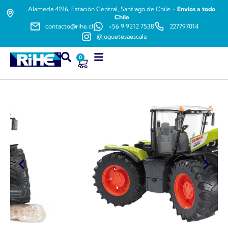
Alameda 4196, Estación Central, Santiago de Chile -
Envíos a todo
Chile
contacto@rihe.cl
+56 9 9212 7538
227797014
@juguetesaescala
0