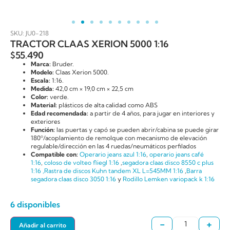
SKU: JU0-218
TRACTOR CLAAS XERION 5000 1:16
$
55.490
Marca:
Bruder.
Modelo:
Claas Xerion 5000.
Escala:
1:16.
Medida:
42,0 cm × 19,0 cm × 22,5 cm
Color:
verde.
Material:
plásticos de alta calidad como ABS
Edad recomendada:
a partir de 4 años, para jugar en interiores y
exteriores
Función:
las puertas y capó se pueden abrir/cabina se puede girar
180º/acoplamiento de remolque con mecanismo de elevación
regulable/dirección en las 4 ruedas/neumáticos perfilados
Compatible con:
Operario jeans azul 1:16
,
operario jeans café
1:16
,
coloso de volteo fliegl 1:16
,
segadora claas disco 8550 c plus
1:16 ,
Rastra de discos Kuhn tandem XL L=545MM 1:16
,
Barra
segadora claas disco 3050 1:16
y
Rodillo Lemken variopack k 1:16
6 disponibles
-
+
Añadir al carrito