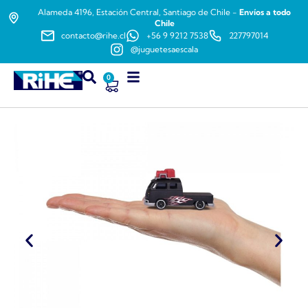
Alameda 4196, Estación Central, Santiago de Chile -
Envíos a todo
Chile
contacto@rihe.cl
+56 9 9212 7538
227797014
@juguetesaescala
0