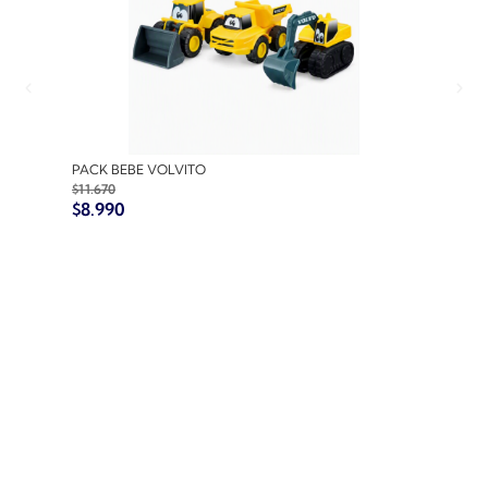
PACK BEBE VOLVITO
PACK
$
11.670
$
10.7
$
8.990
$
8.9