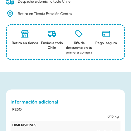
Despacho a domicilio todo Chile.
Retiro en Tienda Estación Central
Retiro en tienda
Envíos a todo
10% de
Pago seguro
Chile
descuento en tu
primera compra
Información adicional
PESO
0,15 kg
DIMENSIONES