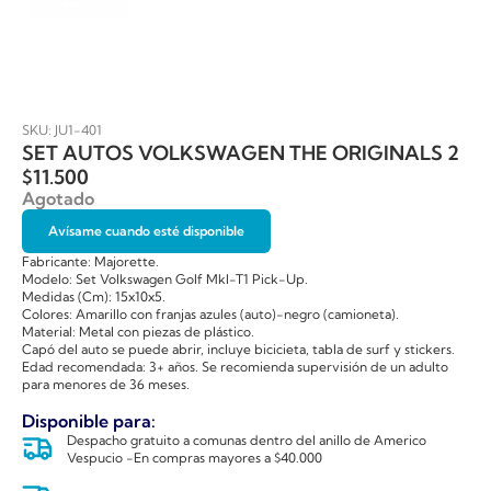
SKU: JU1-401
SET AUTOS VOLKSWAGEN THE ORIGINALS 2
$
11.500
Agotado
Avísame cuando esté disponible
Fabricante: Majorette.
Modelo: Set Volkswagen Golf MkI-T1 Pick-Up.
Medidas (Cm): 15x10x5.
Colores: Amarillo con franjas azules (auto)-negro (camioneta).
Material: Metal con piezas de plástico.
Capó del auto se puede abrir, incluye bicicieta, tabla de surf y stickers.
Edad recomendada: 3+ años. Se recomienda supervisión de un adulto
para menores de 36 meses.
Disponible para:
Despacho gratuito a comunas dentro del anillo de Americo
Vespucio -En compras mayores a $40.000