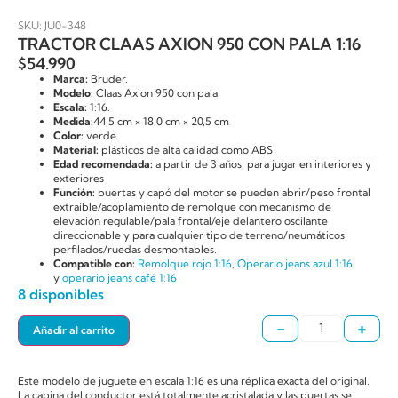
SKU: JU0-348
TRACTOR CLAAS AXION 950 CON PALA 1:16
$
54.990
Marca:
Bruder.
Modelo:
Claas Axion 950 con pala
Escala:
1:16.
Medida:
44,5 cm × 18,0 cm × 20,5 cm
Color:
verde.
Material:
plásticos de alta calidad como ABS
Edad recomendada:
a partir de 3 años, para jugar en interiores y
exteriores
Función:
puertas y capó del motor se pueden abrir/peso frontal
extraíble/acoplamiento de remolque con mecanismo de
elevación regulable/pala frontal/eje delantero oscilante
direccionable y para cualquier tipo de terreno/neumáticos
perfilados/ruedas desmontables.
Compatible con:
Remolque rojo 1:16
,
Operario jeans azul 1:16
y
operario jeans café 1:16
8 disponibles
-
+
Añadir al carrito
Este modelo de juguete en escala 1:16 es una réplica exacta del original.
La cabina del conductor está totalmente acristalada y las puertas se