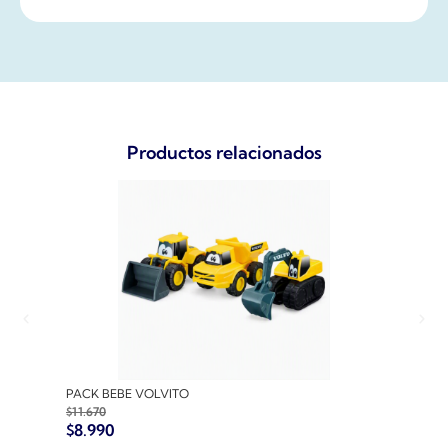
Productos relacionados
PACK BEBE VOLVITO
PACK
$
11.670
$
10.7
$
8.990
$
8.9