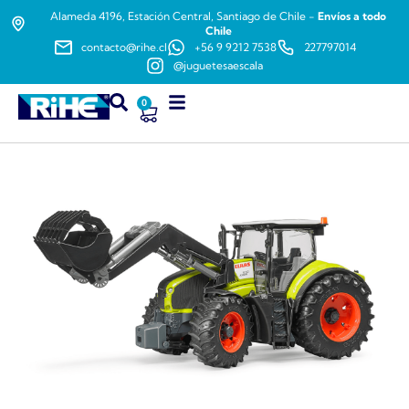
Alameda 4196, Estación Central, Santiago de Chile -
Envíos a todo
Chile
contacto@rihe.cl
+56 9 9212 7538
227797014
@juguetesaescala
0