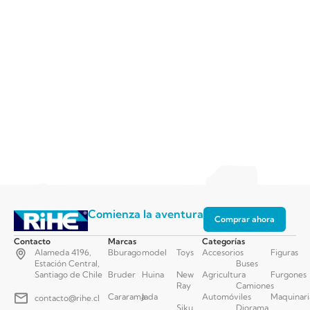
Comienza la aventura
Comprar ahora
Contacto
Marcas
Categorías
Alameda 4196,
Bburago
model
Toys
Accesorios
Figuras
Estación Central,
Buses
Santiago de Chile
Bruder
Huina
New
Agricultura
Furgones
Ray
Camiones
Cararama
Jada
Automóviles
Maquinari
contacto@rihe.cl
Siku
Diorama