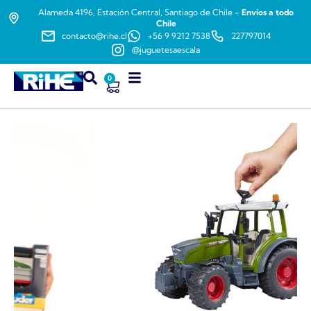
Alameda 4196, Estación Central, Santiago de Chile -
Envíos a todo
Chile
contacto@rihe.cl
+56 9 9212 7538
227797014
@juguetesaescala
0