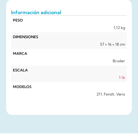
Información adicional
PESO
1,12 kg
DIMENSIONES
57 × 16 × 18 cm
MARCA
Bruder
ESCALA
1:16
MODELOS
211, Fendt, Vario