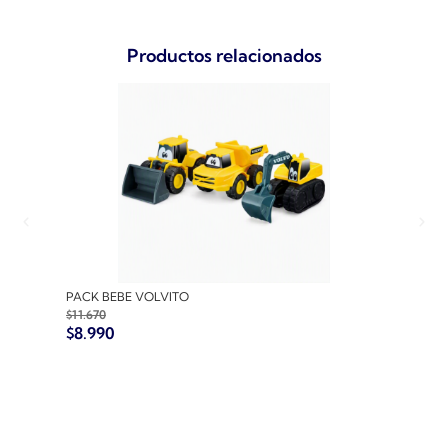
Productos relacionados
PACK BEBE VOLVITO
PACK
$
11.670
$
10.7
$
8.990
$
8.9