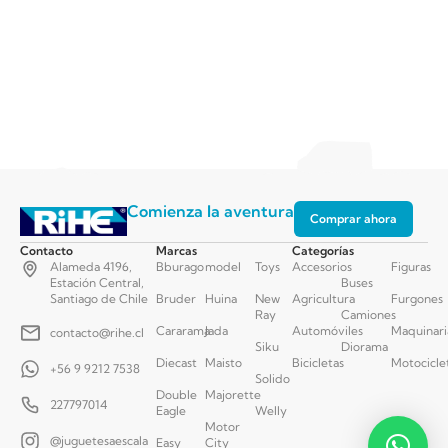
Comienza la aventura
Comprar ahora
Contacto
Marcas
Categorías
Alameda 4196,
Bburago
model
Toys
Accesorios
Figuras
Estación Central,
Buses
Santiago de Chile
Bruder
Huina
New
Agricultura
Furgones
Ray
Camiones
Cararama
Jada
Automóviles
Maquinari
contacto@rihe.cl
Siku
Diorama
Diecast
Maisto
Bicicletas
Motocicle
+56 9 9212 7538
Solido
Double
Majorette
227797014
Eagle
Welly
Motor
@juguetesaescala
Easy
City