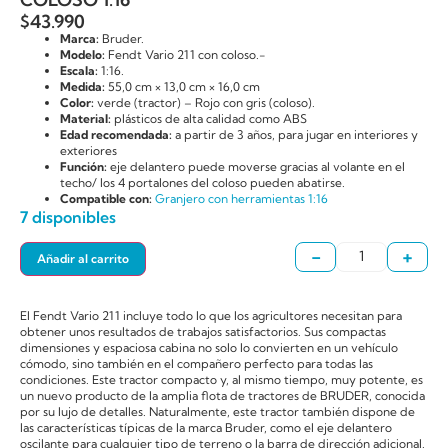
$
43.990
Marca:
Bruder.
Modelo:
Fendt Vario 211 con coloso.-
Escala:
1:16.
Medida:
55,0 cm × 13,0 cm × 16,0 cm
Color:
verde (tractor) – Rojo con gris (coloso).
Material:
plásticos de alta calidad como ABS
Edad recomendada:
a partir de 3 años, para jugar en interiores y
exteriores
Función:
eje delantero puede moverse gracias al volante en el
techo/ los 4 portalones del coloso pueden abatirse.
Compatible con:
Granjero con herramientas 1:16
7 disponibles
-
+
Añadir al carrito
El Fendt Vario 211 incluye todo lo que los agricultores necesitan para
obtener unos resultados de trabajos satisfactorios. Sus compactas
dimensiones y espaciosa cabina no solo lo convierten en un vehículo
cómodo, sino también en el compañero perfecto para todas las
condiciones. Este tractor compacto y, al mismo tiempo, muy potente, es
un nuevo producto de la amplia flota de tractores de BRUDER, conocida
por su lujo de detalles. Naturalmente, este tractor también dispone de
las características típicas de la marca Bruder, como el eje delantero
oscilante para cualquier tipo de terreno o la barra de dirección adicional.