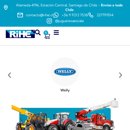
Alameda 4196, Estación Central, Santiago de Chile -
Envíos a todo
Chile
contacto@rihe.cl
+56 9 9212 7538
227797014
@juguetesaescala
0
Welly