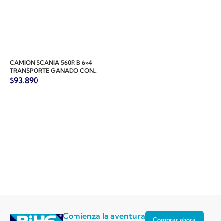
CAMION SCANIA 560R B 6×4
TRANSPORTE GANADO CON
VACA 1:16
$
93.890
Comienza la aventura
Comprar ahora